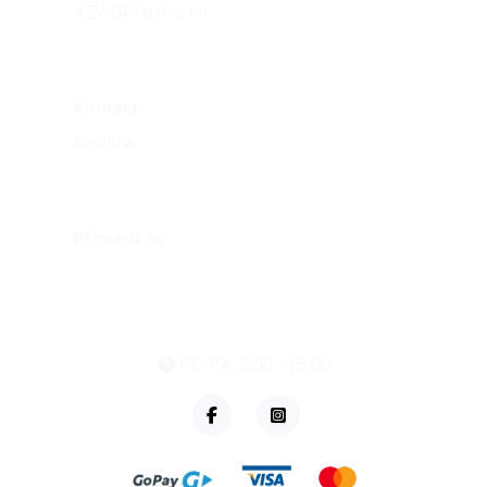
VZV GROUP s.r.o.
O nás
Kontakt
Kariéra
Můj účet
Přihlásit se
eshop@vzvparts.cz
+420 461 040 000
PO-PÁ: 8:00 - 16:00