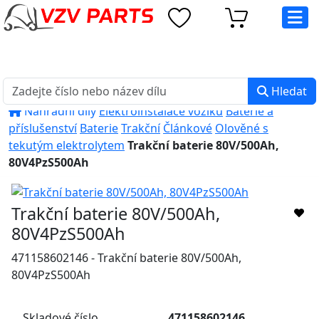
eshop@vzvparts.cz
+420 461 040 000
PO-PÁ: 8:00 - 16:00
Hledat
Náhradní díly
Elektroinstalace vozíků
Baterie a
příslušenství
Baterie
Trakční
Článkové
Olověné s
tekutým elektrolytem
Trakční baterie 80V/500Ah,
80V4PzS500Ah
Trakční baterie 80V/500Ah,
80V4PzS500Ah
471158602146 - Trakční baterie 80V/500Ah,
80V4PzS500Ah
Skladové číslo
471158602146