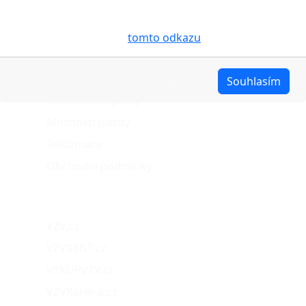
účelem usnadnění využívání internetových stránek,
pro analýzu údajů a marketingové účely. Blíže je o
cookies pojednáno na
tomto odkazu
.
O nákupu
Stav objednávky
Upravit
Souhlasím
Možnosti dopravy
Možnosti platby
Reklamace
Obchodní podmínky
Naše projekty
VZV.cz
VZVRENT.cz
VÝKUPVZV.cz
VZVKariéra.cz