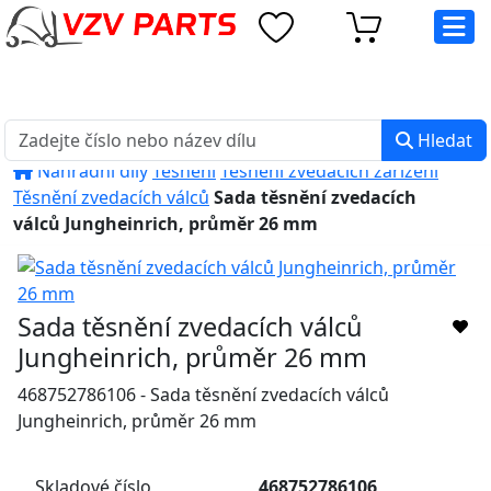
eshop@vzvparts.cz
+420 461 040 000
PO-PÁ: 8:00 - 16:00
Hledat
Náhradní díly
Těsnění
Těsnění zvedacích zařízení
Těsnění zvedacích válců
Sada těsnění zvedacích
válců Jungheinrich, průměr 26 mm
Sada těsnění zvedacích válců
Jungheinrich, průměr 26 mm
468752786106 - Sada těsnění zvedacích válců
Jungheinrich, průměr 26 mm
Skladové číslo
468752786106