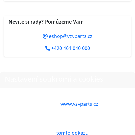
Nevíte si rady? Pomůžeme Vám
eshop@vzvparts.cz
+420 461 040 000
Nastavení soukromí a cookies
Do košíku
Volbou příslušné možnosti vyslovujete souhlas s tím,
aby internetové stránky
www.vzvparts.cz
využívaly na
Vašem zařízení soubory cookies, a to zejména za
O nákupu
účelem usnadnění využívání internetových stránek,
pro analýzu údajů a marketingové účely. Blíže je o
Stav objednávky
cookies pojednáno na
tomto odkazu
.