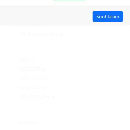
Možnosti dopravy
Možnosti platby
Upravit
Souhlasím
Reklamace
Obchodní podmínky
Naše projekty
VZV.cz
VZVRENT.cz
VÝKUPVZV.cz
VZVKariéra.cz
VZV GROUP s.r.o.
O nás
Kontakt