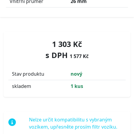
Vnitřní průměr
26 mm
1 303 Kč
s DPH
1 577 Kč
Stav produktu
nový
skladem
1 kus
Nelze určit kompatibilitu s vybraným
vozíkem, upřesněte prosím filtr vozíku.