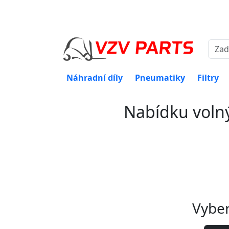
eshop@vzvparts.cz
+420 461 04
16:00
Náhradní díly
Pneumatiky
Filtry
Nabídku volný
Vyber