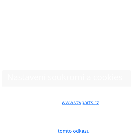
Nastavení soukromí a cookies
Volbou příslušné možnosti vyslovujete souhlas s tím,
aby internetové stránky
www.vzvparts.cz
využívaly
na Vašem zařízení soubory cookies, a to zejména za
účelem usnadnění využívání internetových stránek,
pro analýzu údajů a marketingové účely. Blíže je o
cookies pojednáno na
tomto odkazu
.