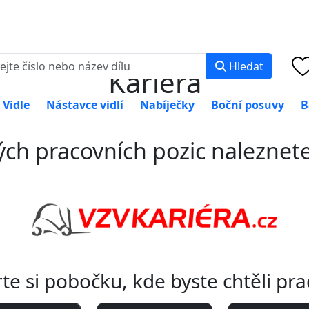
0 000
PO-PÁ: 8:00 -
Hledat
Kariéra
Vidle
Nástavce vidlí
Nabíječky
Boční posuvy
B
ch pracovních pozic naleznet
te si pobočku, kde byste chtěli pra