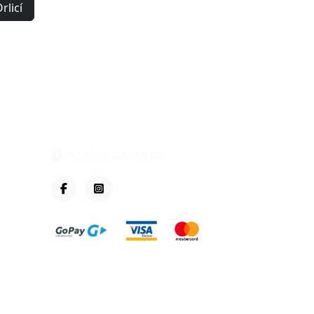
rlicí
eshop@vzvparts.cz
+420 461 040 000
PO-PÁ: 8:00 - 16:00