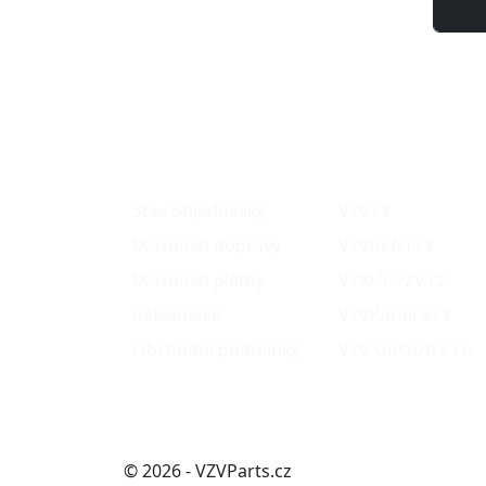
O nákupu
Naše projekty
Stav objednávky
VZV.cz
Možnosti dopravy
VZVRENT.cz
Možnosti platby
VÝKUPVZV.cz
Reklamace
VZVKariéra.cz
Obchodní podmínky
VZV GROUP s.r.o.
© 2026 - VZVParts.cz