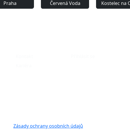
Praha
Červená Voda
Kostelec na O
O nás
Můj účet
Kontakt
Přihlásit se
Kariéra
Zásady ochrany osobních údajů