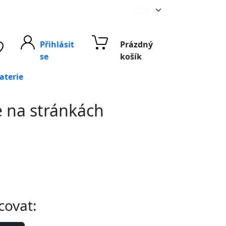
Přihlásit
Prázdný
se
košík
aterie
e na stránkách
covat: