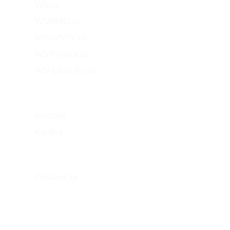
VZV.cz
VZVRENT.cz
VÝKUPVZV.cz
VZVKariéra.cz
VZV GROUP s.r.o.
O nás
Kontakt
Kariéra
Můj účet
Přihlásit se
eshop@vzvparts.cz
+420 461 040 000