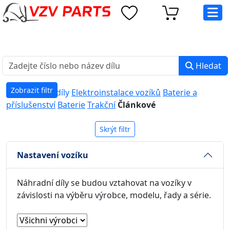
eshop@vzvparts.cz
+420 461 040 000
PO-PÁ: 8:00 - 16:00
Hledat
Zobrazit filtr
Náhradní díly
Elektroinstalace vozíků
Baterie a
příslušenství
Baterie
Trakční
Článkové
Skrýt filtr
Nastavení vozíku
Náhradní díly se budou vztahovat na vozíky v
závislosti na výběru výrobce, modelu, řady a série.