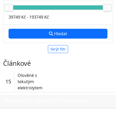
39749 Kč
-
193749 Kč
Hledat
Skrýt filtr
Článkové
Olověné s
15
tekutým
elektrolytem
Nastavení soukromí a cookies
Pro zobrazení relevantních náhradních dílů využijte
Volbou příslušné možnosti vyslovujete souhlas s tím,