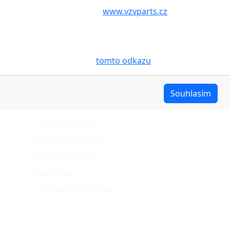
filtr s nastavením vozíku.
aby internetové stránky
www.vzvparts.cz
využívaly na
Vašem zařízení soubory cookies, a to zejména za
účelem usnadnění využívání internetových stránek,
Nejnovější
Nejlevnější
Nejdražší
A - Z
pro analýzu údajů a marketingové účely. Blíže je o
cookies pojednáno na
tomto odkazu
.
Upravit
Souhlasím
O nákupu
Stav objednávky
Možnosti dopravy
Možnosti platby
Reklamace
Obchodní podmínky
Naše projekty