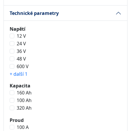
Technické parametry
Napětí
12 V
24 V
36 V
48 V
600 V
+ další 1
Kapacita
160 Ah
100 Ah
320 Ah
Proud
100 A