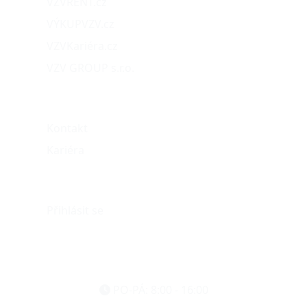
VZVRENT.cz
VÝKUPVZV.cz
VZVKariéra.cz
VZV GROUP s.r.o.
O nás
Kontakt
Kariéra
Můj účet
Přihlásit se
eshop@vzvparts.cz
+420 461 040 000
PO-PÁ: 8:00 - 16:00