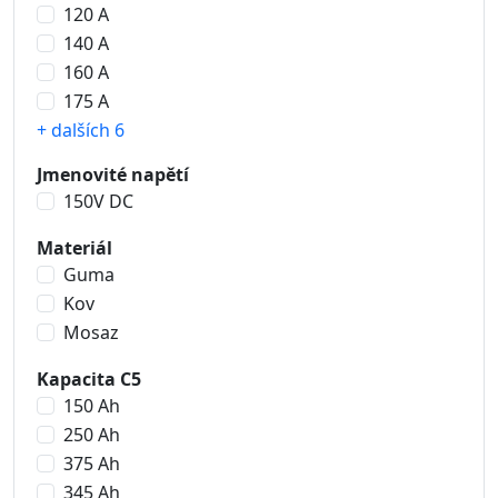
120 A
140 A
160 A
175 A
+ dalších 6
Jmenovité napětí
150V DC
Materiál
Guma
Kov
Mosaz
Kapacita C5
150 Ah
250 Ah
375 Ah
345 Ah