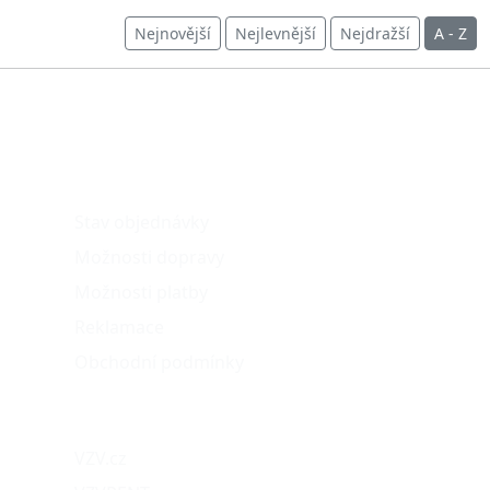
Nejnovější
Nejlevnější
Nejdražší
A - Z
O nákupu
Stav objednávky
Možnosti dopravy
Možnosti platby
Reklamace
Obchodní podmínky
Naše projekty
VZV.cz