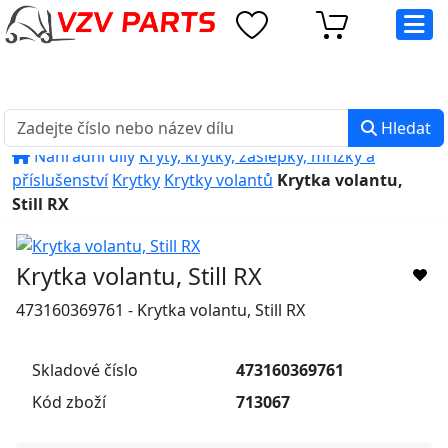
eshop@vzvparts.cz
+420 461 040 000
PO-PÁ: 8:00 - 16:00
Hledat
Náhradní díly
Kryty, krytky, záslepky, mřížky a
příslušenství
Krytky
Krytky volantů
Krytka volantu,
Still RX
Krytka volantu, Still RX
473160369761 - Krytka volantu, Still RX
Skladové číslo
473160369761
Kód zboží
713067