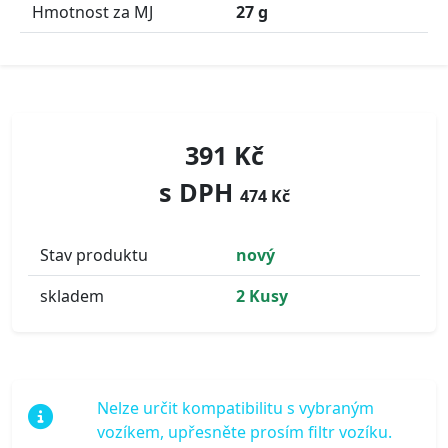
Hmotnost za MJ
27 g
391 Kč
s DPH
474 Kč
Stav produktu
nový
skladem
2 Kusy
Nelze určit kompatibilitu s vybraným
vozíkem, upřesněte prosím filtr vozíku.