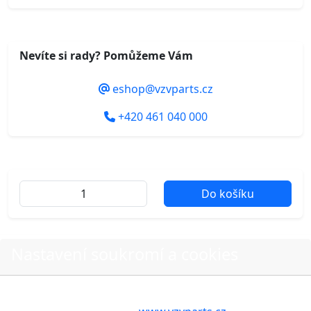
Nevíte si rady? Pomůžeme Vám
eshop@vzvparts.cz
+420 461 040 000
Do košíku
Další fotografie produktu
Nastavení soukromí a cookies
Volbou příslušné možnosti vyslovujete souhlas s tím,