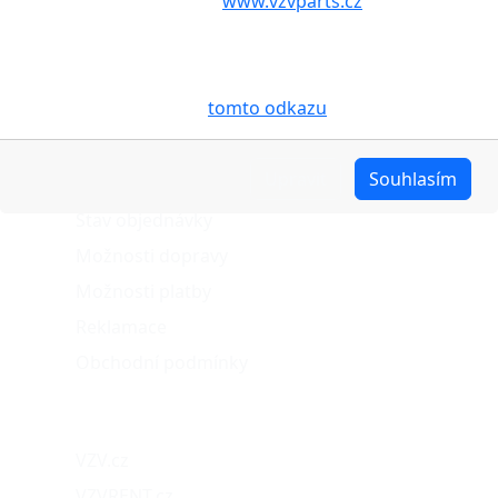
aby internetové stránky
www.vzvparts.cz
využívaly na
Vašem zařízení soubory cookies, a to zejména za
účelem usnadnění využívání internetových stránek,
pro analýzu údajů a marketingové účely. Blíže je o
cookies pojednáno na
tomto odkazu
.
O nákupu
Upravit
Souhlasím
Stav objednávky
Možnosti dopravy
Možnosti platby
Reklamace
Obchodní podmínky
Naše projekty
VZV.cz
VZVRENT.cz