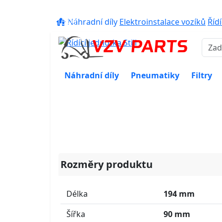
eshop@vzvparts.cz
+420 461 04
16:00
Náhradní díly
Elektroinstalace vozíků
Řídí
Náhradní díly
Pneumatiky
Filtry
Rozměry produktu
Délka
194 mm
Šířka
90 mm