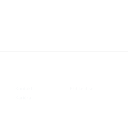
O nás
Můj účet
Kontakt
Přihlásit se
Kariéra