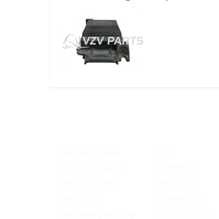
O nákupu
Naše projekty
Stav objednávky
VZV.cz
Možnosti dopravy
VZVRENT.cz
Možnosti platby
VÝKUPVZV.cz
Reklamace
VZVKariéra.cz
Obchodní podmínky
VZV GROUP s.r.o.