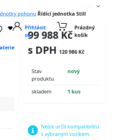
ednotky pohonu
Řídící jednotka Still
Přihlásit
Prázdný
99 988 Kč
se
košík
s DPH
aterie
120 986 Kč
Stav
nový
produktu
skladem
1 kus
Nelze určit kompatibilitu
s vybraným vozíkem,