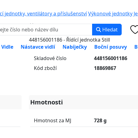
0 000
PO-PÁ: 8:00 -
cí jednotky, ventilátory a příslušenství
Výkonové jednotky
J
Řídící jednotka Still
Hledat
448156001186 - Řídící jednotka Still
Vidle
Nástavce vidlí
Nabíječky
Boční posuvy
B
Skladové číslo
448156001186
Kód zboží
18869867
Hmotnosti
Hmotnost za MJ
728 g