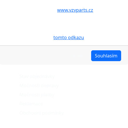
Volbou příslušné možnosti vyslovujete souhlas s tím,
aby internetové stránky
www.vzvparts.cz
využívaly na
Vašem zařízení soubory cookies, a to zejména za
účelem usnadnění využívání internetových stránek,
pro analýzu údajů a marketingové účely. Blíže je o
cookies pojednáno na
tomto odkazu
.
Upravit
Souhlasím
O nákupu
Stav objednávky
Možnosti dopravy
Možnosti platby
Reklamace
Obchodní podmínky
Naše projekty