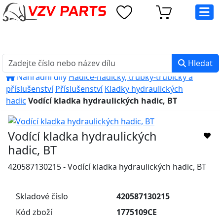
eshop@vzvparts.cz
+420 461 040 000
PO-PÁ: 8:00 - 16:00
Hledat
Náhradní díly
Hadice-hadičky, trubky-trubičky a
příslušenství
Příslušenství
Kladky hydraulických
hadic
Vodící kladka hydraulických hadic, BT
Vodící kladka hydraulických
hadic, BT
420587130215 - Vodící kladka hydraulických hadic, BT
Skladové číslo
420587130215
Kód zboží
1775109CE