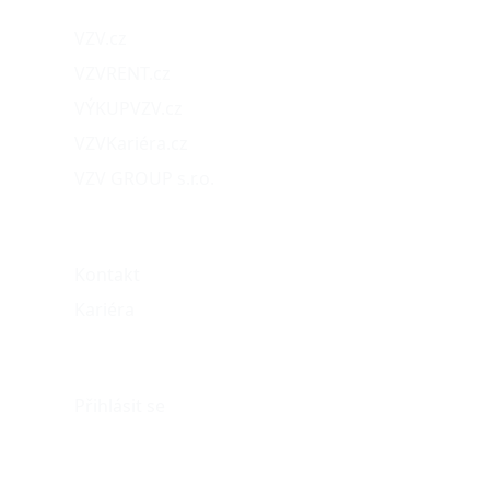
VZV.cz
VZVRENT.cz
VÝKUPVZV.cz
VZVKariéra.cz
VZV GROUP s.r.o.
O nás
Kontakt
Kariéra
Můj účet
Přihlásit se
eshop@vzvparts.cz