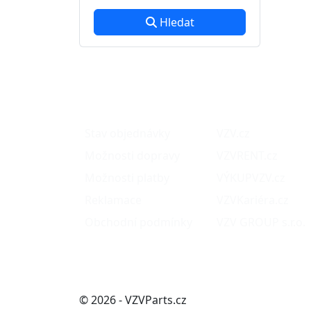
Hledat
O nákupu
Naše projekty
Stav objednávky
VZV.cz
Možnosti dopravy
VZVRENT.cz
Možnosti platby
VÝKUPVZV.cz
Reklamace
VZVKariéra.cz
Obchodní podmínky
VZV GROUP s.r.o.
© 2026 - VZVParts.cz