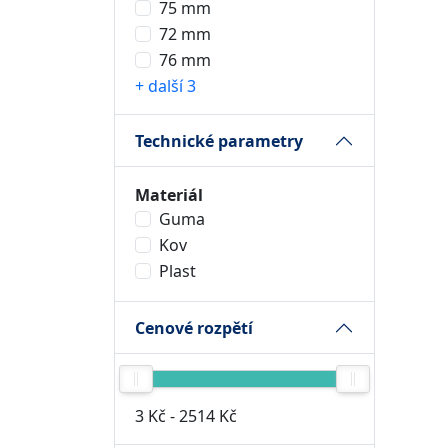
75 mm
72 mm
76 mm
+ další 3
Technické parametry
Materiál
Guma
Kov
Plast
Cenové rozpětí
3 Kč
-
2514 Kč