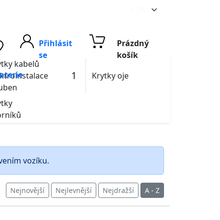
Přihlásit
Prázdný
se
košík
ytky kabelů
1
aterie
ktroinstalace
Krytky oje
uben
ytky
orníků
avením vozíku.
Nejnovější
Nejlevnější
Nejdražší
A - Z