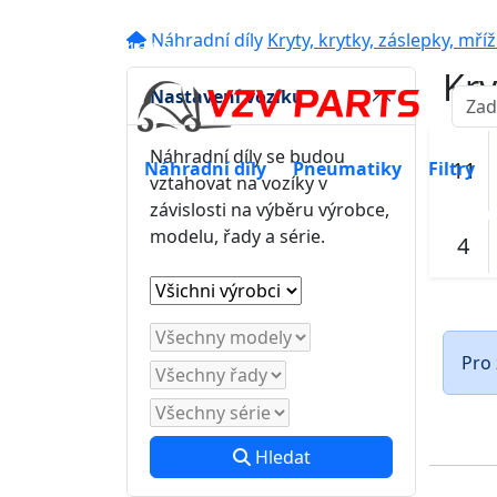
eshop@vzvparts.cz
+420 461 04
Náhradní díly
Kryty, krytky, záslepky, mří
16:00
Kry
Nastavení vozíku
Náhradní díly se budou
11
Náhradní díly
Pneumatiky
Filtry
vztahovat na vozíky v
závislosti na výběru výrobce,
modelu, řady a série.
4
Pro 
Hledat