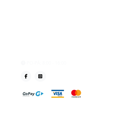
eshop@vzvparts.cz
+420 461 040 000
PO-PÁ: 8:00 - 16:00