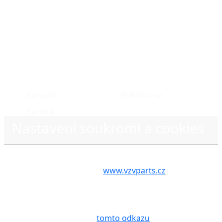
O nás
Můj účet
Kontakt
Přihlásit se
Kariéra
Nastavení soukromí a cookies
Volbou příslušné možnosti vyslovujete souhlas s tím,
aby internetové stránky
www.vzvparts.cz
využívaly
na Vašem zařízení soubory cookies, a to zejména za
účelem usnadnění využívání internetových stránek,
pro analýzu údajů a marketingové účely. Blíže je o
Zásady ochrany osobních údajů
cookies pojednáno na
tomto odkazu
.