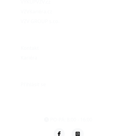
VÝKUPVZV.cz
VZVKariéra.cz
VZV GROUP s.r.o.
O nás
Kontakt
Kariéra
Můj účet
Přihlásit se
eshop@vzvparts.cz
+420 461 040 000
PO-PÁ: 8:00 - 16:00