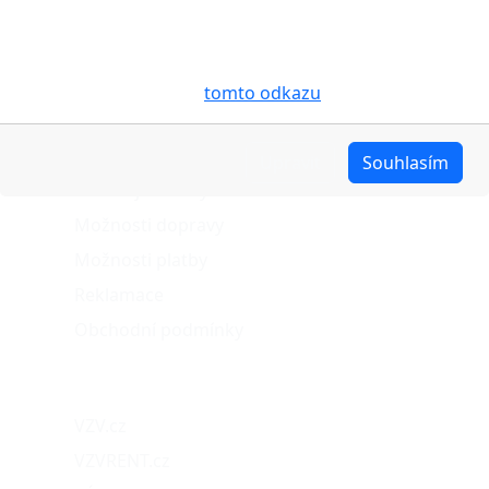
Vašem zařízení soubory cookies, a to zejména za
účelem usnadnění využívání internetových stránek,
pro analýzu údajů a marketingové účely. Blíže je o
cookies pojednáno na
tomto odkazu
.
O nákupu
Upravit
Souhlasím
Stav objednávky
Možnosti dopravy
Možnosti platby
Reklamace
Obchodní podmínky
Naše projekty
VZV.cz
VZVRENT.cz