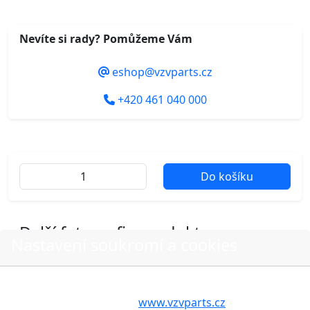
Nevíte si rady? Pomůžeme Vám
eshop@vzvparts.cz
+420 461 040 000
Do košíku
Další fotografie produktu
Nastavení soukromí a cookies
Volbou příslušné možnosti vyslovujete souhlas s tím,
aby internetové stránky
www.vzvparts.cz
využívaly na