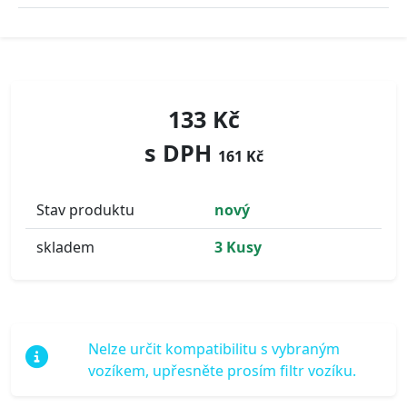
133 Kč
s DPH
161 Kč
Stav produktu
nový
skladem
3 Kusy
Nelze určit kompatibilitu s vybraným
vozíkem, upřesněte prosím filtr vozíku.