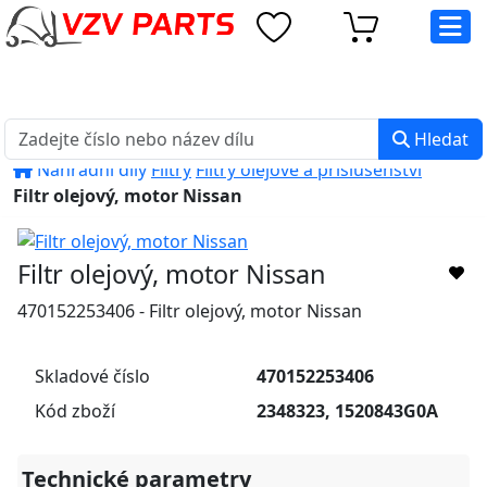
eshop@vzvparts.cz
+420 461 040 000
PO-PÁ: 8:00 - 16:00
Hledat
Náhradní díly
Filtry
Filtry olejové a příslušenství
Filtr olejový, motor Nissan
Filtr olejový, motor Nissan
470152253406 - Filtr olejový, motor Nissan
Skladové číslo
470152253406
Kód zboží
2348323, 1520843G0A
Technické parametry