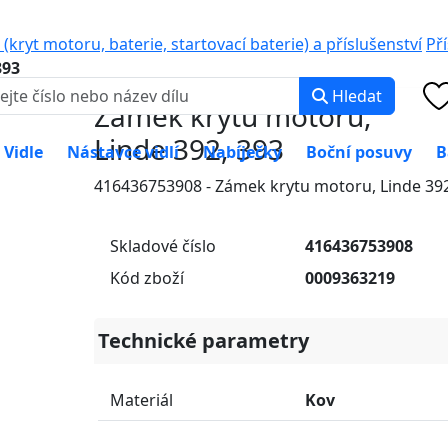
0 000
PO-PÁ: 8:00 -
kryt motoru, baterie, startovací baterie) a příslušenství
Př
393
Hledat
Zámek krytu motoru,
Linde 392, 393
Vidle
Nástavce vidlí
Nabíječky
Boční posuvy
B
416436753908 - Zámek krytu motoru, Linde 392
Skladové číslo
416436753908
Kód zboží
0009363219
Technické parametry
Materiál
Kov