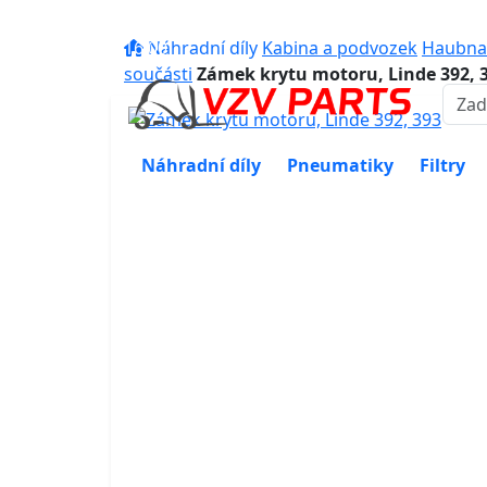
eshop@vzvparts.cz
+420 461 04
16:00
Náhradní díly
Kabina a podvozek
Haubna (
součásti
Zámek krytu motoru, Linde 392, 
Náhradní díly
Pneumatiky
Filtry