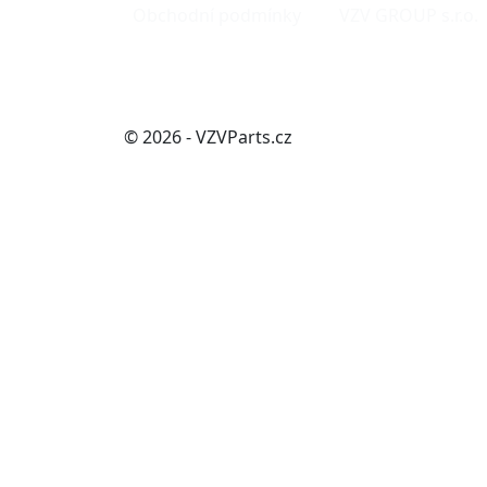
Obchodní podmínky
VZV GROUP s.r.o.
© 2026 - VZVParts.cz