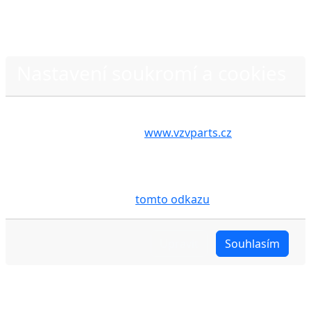
Nastavení soukromí a cookies
Zásady ochrany osobních údajů
Volbou příslušné možnosti vyslovujete souhlas s tím,
aby internetové stránky
www.vzvparts.cz
využívaly
na Vašem zařízení soubory cookies, a to zejména za
účelem usnadnění využívání internetových stránek,
pro analýzu údajů a marketingové účely. Blíže je o
cookies pojednáno na
tomto odkazu
.
Upravit
Souhlasím