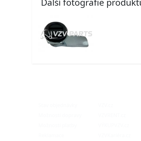
Další fotografie produkt
O nákupu
Naše projekty
Stav objednávky
VZV.cz
Možnosti dopravy
VZVRENT.cz
Možnosti platby
VÝKUPVZV.cz
Reklamace
VZVKariéra.cz