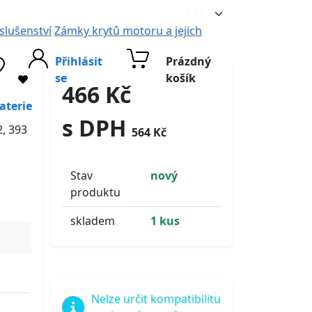
íslušenství
Zámky krytů motoru a jejich
Přihlásit
Prázdný
se
košík
466 Kč
aterie
s DPH
, 393
564 Kč
Stav
nový
produktu
skladem
1 kus
Nelze určit kompatibilitu