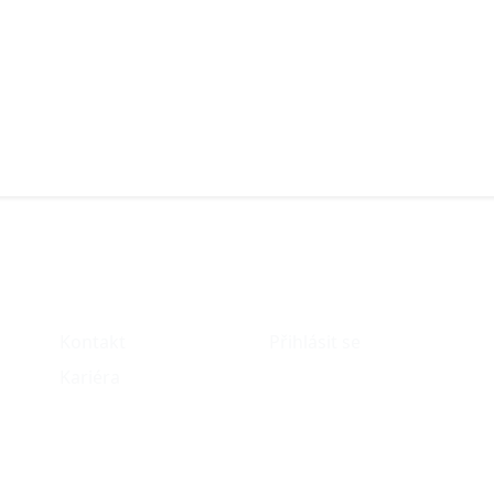
O nás
Můj účet
Kontakt
Přihlásit se
Kariéra