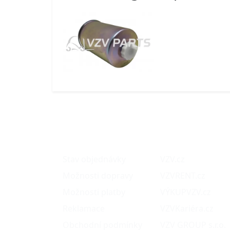
O nákupu
Naše projekty
Stav objednávky
VZV.cz
Možnosti dopravy
VZVRENT.cz
Možnosti platby
VÝKUPVZV.cz
Reklamace
VZVKariéra.cz
Obchodní podmínky
VZV GROUP s.r.o.