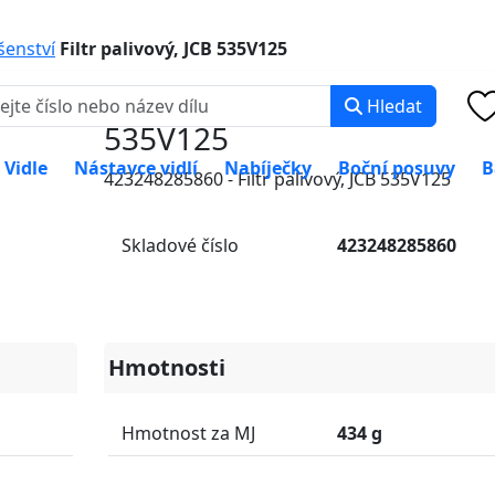
0 000
PO-PÁ: 8:00 -
ušenství
Filtr palivový, JCB 535V125
Filtr palivový, JCB
Hledat
535V125
Vidle
Nástavce vidlí
Nabíječky
Boční posuvy
B
423248285860 - Filtr palivový, JCB 535V125
Skladové číslo
423248285860
Hmotnosti
Hmotnost za MJ
434 g