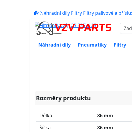
eshop@vzvparts.cz
+420 461 04
16:00
Náhradní díly
Filtry
Filtry palivové a přísl
Náhradní díly
Pneumatiky
Filtry
Rozměry produktu
Délka
86 mm
Šířka
86 mm