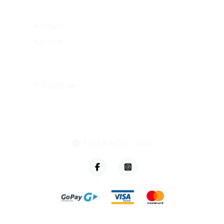
O nás
Kontakt
Kariéra
Můj účet
Přihlásit se
eshop@vzvparts.cz
+420 461 040 000
PO-PÁ: 8:00 - 16:00