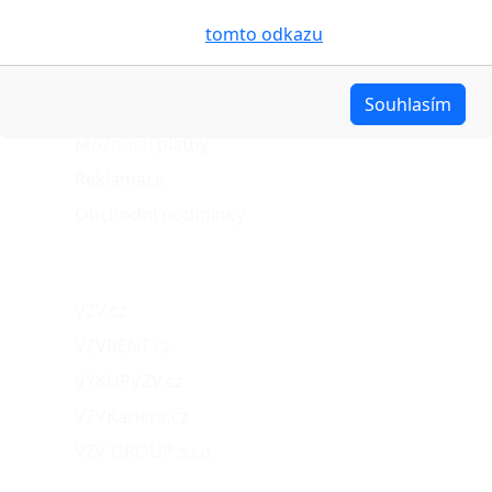
pro analýzu údajů a marketingové účely. Blíže je o
O nákupu
cookies pojednáno na
tomto odkazu
.
Stav objednávky
Upravit
Souhlasím
Možnosti dopravy
Možnosti platby
Reklamace
Obchodní podmínky
Naše projekty
VZV.cz
VZVRENT.cz
VÝKUPVZV.cz
VZVKariéra.cz
VZV GROUP s.r.o.