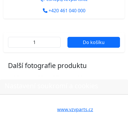
+420 461 040 000
Do košíku
Další fotografie produktu
Nastavení soukromí a cookies
Volbou příslušné možnosti vyslovujete souhlas s tím,
aby internetové stránky
www.vzvparts.cz
využívaly na
Vašem zařízení soubory cookies, a to zejména za
účelem usnadnění využívání internetových stránek,