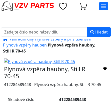
eshop@vzvparts.cz
+420 461 040 000
PO-PÁ: 8:00 - 16:00
Hledat
Náhradní díly
Plynové vzpěry a příslušenství
Plynové vzpěry hauben
Plynová vzpěra haubny,
Still R 70-45
Plynová vzpěra haubny, Still R
70-45
412284589448 - Plynová vzpěra haubny, Still R 70-45
Skladové číslo
412284589448