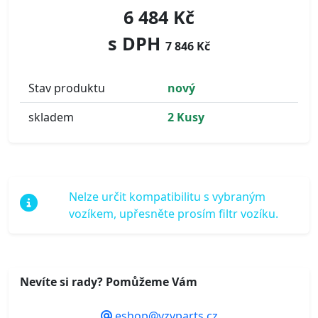
6 484 Kč
s DPH
7 846 Kč
Stav produktu
nový
skladem
2 Kusy
Nelze určit kompatibilitu s vybraným
vozíkem, upřesněte prosím filtr vozíku.
Nevíte si rady? Pomůžeme Vám
eshop@vzvparts.cz