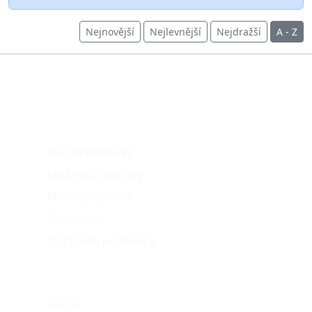
Nejnovější
Nejlevnější
Nejdražší
A - Z
O nákupu
Stav objednávky
Možnosti dopravy
Možnosti platby
Reklamace
Obchodní podmínky
Naše projekty
VZV.cz