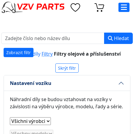
eshop@vzvparts.cz
+420 461 040 000
PO-PÁ: 8:00 - 16:00
Hledat
Zobrazit filtr
Náhradní díly
Filtry
Filtry olejové a příslušenství
Skrýt filtr
Nastavení vozíku
Náhradní díly se budou vztahovat na vozíky v
závislosti na výběru výrobce, modelu, řady a série.