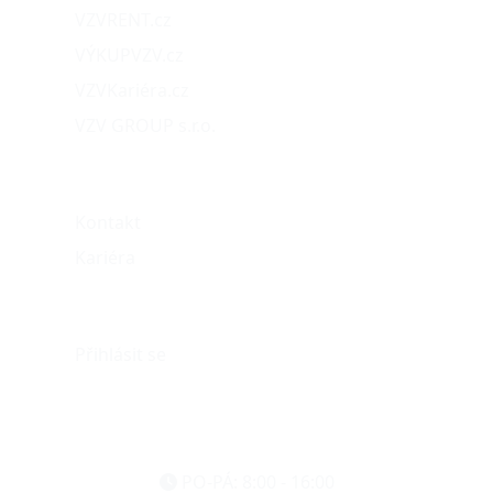
VZVRENT.cz
VÝKUPVZV.cz
VZVKariéra.cz
VZV GROUP s.r.o.
O nás
Kontakt
Kariéra
Můj účet
Přihlásit se
eshop@vzvparts.cz
+420 461 040 000
PO-PÁ: 8:00 - 16:00