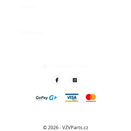
Kariéra
Můj účet
Přihlásit se
eshop@vzvparts.cz
+420 461 040 000
PO-PÁ: 8:00 - 16:00
© 2026 - VZVParts.cz