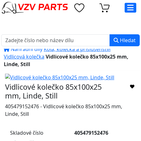
eshop@vzvparts.cz
+420 461 040 000
PO-PÁ: 8:00 - 16:00
Hledat
Náhradní díly
Kola, kolečka a příslušenství
Vidlicová kolečka
Vidlicové kolečko 85x100x25 mm,
Linde, Still
Vidlicové kolečko 85x100x25
mm, Linde, Still
405479152476 - Vidlicové kolečko 85x100x25 mm,
Linde, Still
Skladové číslo
405479152476