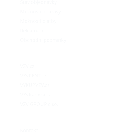
Stav objednávky
Možnosti dopravy
Možnosti platby
Reklamace
Obchodní podmínky
Naše projekty
VZV.cz
VZVRENT.cz
VÝKUPVZV.cz
VZVKariéra.cz
VZV GROUP s.r.o.
O nás
Kontakt