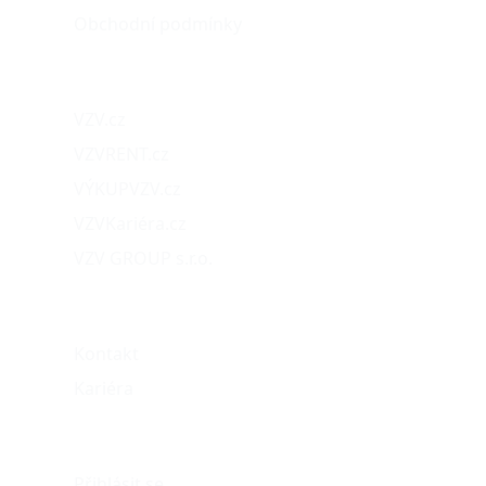
Obchodní podmínky
Naše projekty
VZV.cz
VZVRENT.cz
VÝKUPVZV.cz
VZVKariéra.cz
VZV GROUP s.r.o.
O nás
Kontakt
Kariéra
Můj účet
Přihlásit se