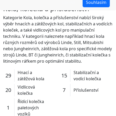
Upravit
Souhlasím
Kola, kolečka a příslušenství
Kategorie Kola, kolečka a příslušenství nabízí široký
výběr hnacích a zátěžových kol, stabilizačních a vodících
koleček, a také vidlicových kol pro manipulační
techniku. V kategorii naleznete například hnací kola
různých rozměrů od výrobců Linde, Still, Mitsubishi
nebo Jungheinrich, zátěžová kola pro specifické modely
strojů Linde, BT či Jungheinrich, či stabilizační kolečka s
litinovým ráfkem pro optimální stabilitu.
Hnací a
Stabilizační a
29
15
zátěžová kola
vodící kolečka
Vidlicová
20
7
Příslušenství
kolečka
Řídící kolečka
1
paletových
vozíků