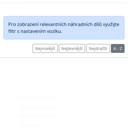
Pro zobrazení relevantních náhradních dílů využijte
filtr s nastavením vozíku.
Nejnovější
Nejlevnější
Nejdražší
A - Z
O nákupu
Stav objednávky
Možnosti dopravy
Možnosti platby
Reklamace