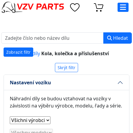
eshop@vzvparts.cz
+420 461 040 000
PO-PÁ: 8:00 - 16:00
Hledat
Zobrazit filtr
Náhradní díly
Kola, kolečka a příslušenství
Skrýt filtr
Nastavení vozíku
Náhradní díly se budou vztahovat na vozíky v
závislosti na výběru výrobce, modelu, řady a série.