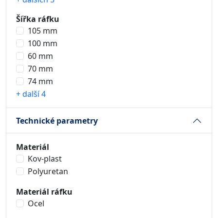
Šířka ráfku
105 mm
100 mm
60 mm
70 mm
74 mm
+ další 4
Technické parametry
Materiál
Kov-plast
Polyuretan
Materiál ráfku
Ocel