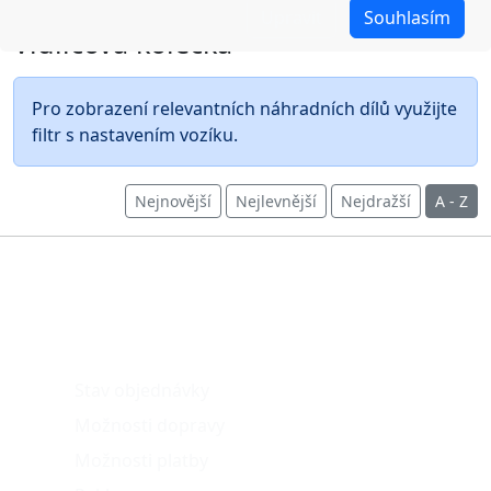
Upravit
Souhlasím
Vidlicová kolečka
Pro zobrazení relevantních náhradních dílů využijte
filtr s nastavením vozíku.
Nejnovější
Nejlevnější
Nejdražší
A - Z
O nákupu
Stav objednávky
Možnosti dopravy
Možnosti platby