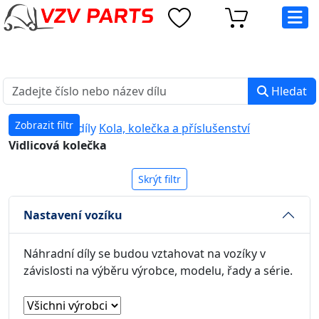
eshop@vzvparts.cz
+420 461 040 000
PO-PÁ: 8:00 - 16:00
Hledat
Zobrazit filtr
Náhradní díly
Kola, kolečka a příslušenství
Vidlicová kolečka
Skrýt filtr
Nastavení vozíku
Náhradní díly se budou vztahovat na vozíky v
závislosti na výběru výrobce, modelu, řady a série.