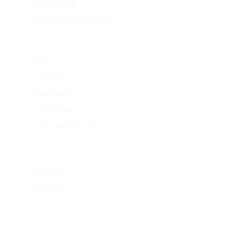
Reklamace
Obchodní podmínky
Naše projekty
VZV.cz
VZVRENT.cz
VÝKUPVZV.cz
VZVKariéra.cz
VZV GROUP s.r.o.
O nás
Kontakt
Kariéra
Můj účet