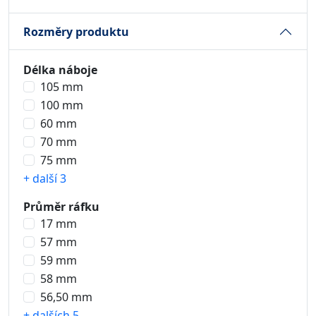
Rozměry produktu
Délka náboje
105 mm
100 mm
60 mm
70 mm
75 mm
+ další 3
Průměr ráfku
17 mm
57 mm
59 mm
58 mm
56,50 mm
+ dalších 5