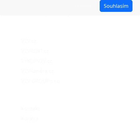
Reklamace
Upravit
Souhlasím
Obchodní podmínky
Naše projekty
VZV.cz
VZVRENT.cz
VÝKUPVZV.cz
VZVKariéra.cz
VZV GROUP s.r.o.
O nás
Kontakt
Kariéra
Můj účet