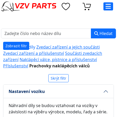
eshop@vzvparts.cz
+420 461 040 000
PO-PÁ: 8:00 - 16:00
Hledat
Zobrazit filtr
Náhradní díly
Zvedací zařízení a jejich součásti
Zvedací zařízení a příslušenství
Součásti zvedacích
zařízení
Naklápěcí válce, pístnice a příslušenství
Příslušenství
Prachovky naklápěcích válců
Skrýt filtr
Nastavení vozíku
Náhradní díly se budou vztahovat na vozíky v
závislosti na výběru výrobce, modelu, řady a série.