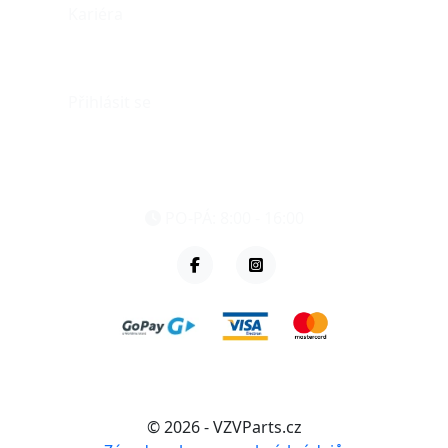
Kariéra
Můj účet
Přihlásit se
eshop@vzvparts.cz
+420 461 040 000
PO-PÁ: 8:00 - 16:00
© 2026 - VZVParts.cz