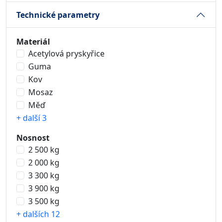
Technické parametry
Materiál
Acetylová pryskyřice
Guma
Kov
Mosaz
Měď
+ další 3
Nosnost
2 500 kg
2 000 kg
3 300 kg
3 900 kg
3 500 kg
+ dalších 12