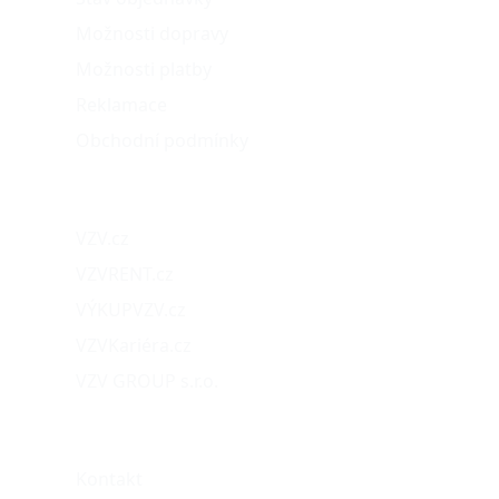
Možnosti dopravy
Možnosti platby
Reklamace
Obchodní podmínky
Naše projekty
VZV.cz
VZVRENT.cz
VÝKUPVZV.cz
VZVKariéra.cz
VZV GROUP s.r.o.
O nás
Kontakt