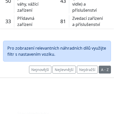
50
43
váhy, vážící
vidle) a
zařízení
příslušenství
Přídavná
Zvedací zařízení
33
81
zařízení
a příslušenství
Pro zobrazení relevantních náhradních dílů využijte
filtr s nastavením vozíku.
Nejnovější
Nejlevnější
Nejdražší
A - Z
O nákupu
Stav objednávky