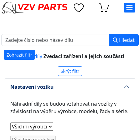
eshop@vzvparts.cz
+420 461 040 000
PO-PÁ: 8:00 - 16:00
Hledat
Zobrazit filtr
Náhradní díly
Zvedací zařízení a jejich součásti
Skrýt filtr
Nastavení vozíku
Náhradní díly se budou vztahovat na vozíky v
závislosti na výběru výrobce, modelu, řady a série.