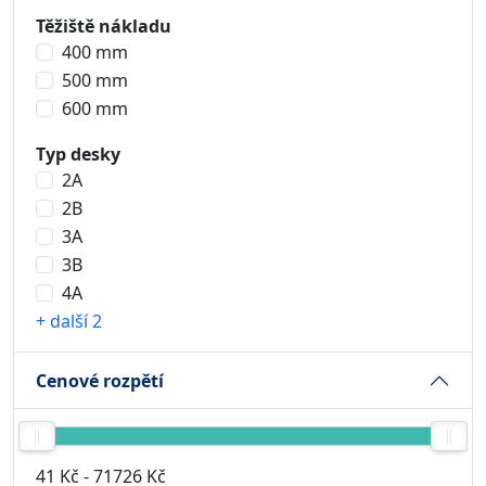
Těžiště nákladu
400 mm
500 mm
600 mm
Typ desky
2A
2B
3A
3B
4A
+ další 2
Cenové rozpětí
41 Kč
-
71726 Kč