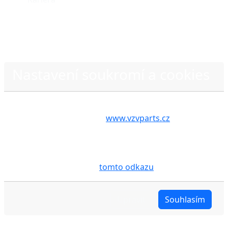
Nastavení soukromí a cookies
Zásady ochrany osobních údajů
Volbou příslušné možnosti vyslovujete souhlas s tím,
aby internetové stránky
www.vzvparts.cz
využívaly
na Vašem zařízení soubory cookies, a to zejména za
účelem usnadnění využívání internetových stránek,
pro analýzu údajů a marketingové účely. Blíže je o
cookies pojednáno na
tomto odkazu
.
Upravit
Souhlasím