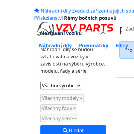
eshop@vzvparts.cz
+420 461 04
Náhradní díly
Zvedací zařízení a jejich so
16:00
Příslušenství
Rámy bočních posuvů
Rá
Nastavení vozíku
Náhradní díly
Pneumatiky
Filtry
Náhradní díly se budou
Pro 
vztahovat na vozíky v
závislosti na výběru výrobce,
modelu, řady a série.
Hledat