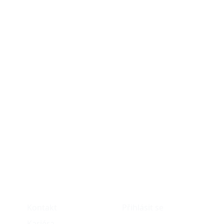
O nás
Můj účet
Kontakt
Přihlásit se
Kariéra