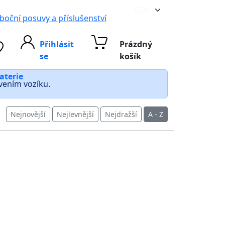
boční posuvy a příslušenství
Přihlásit
Prázdný
se
košík
aterie
avením vozíku.
Nejnovější
Nejlevnější
Nejdražší
A - Z