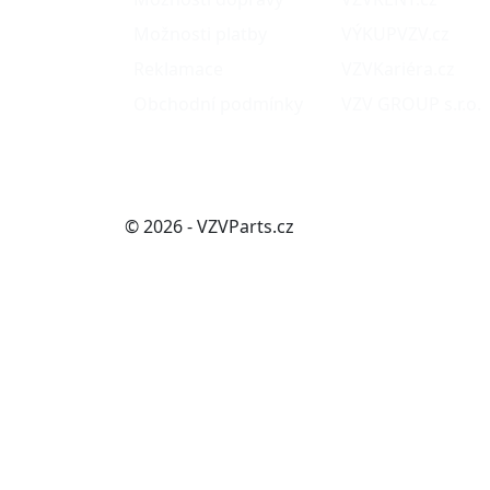
Možnosti platby
VÝKUPVZV.cz
Reklamace
VZVKariéra.cz
Obchodní podmínky
VZV GROUP s.r.o.
© 2026 - VZVParts.cz