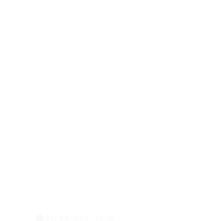
eshop@vzvparts.cz
+420 461 040 000
PO-PÁ: 8:00 - 16:00