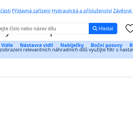
0 000
PO-PÁ: 8:00 -
učásti
Přídavná zařízení
Hydraulická a příslušenství
Závěsné 
my bočních posuvů
Hledat
Vidle
Nástavce vidlí
Nabíječky
Boční posuvy
B
zobrazení relevantních náhradních dílů využijte filtr s nast