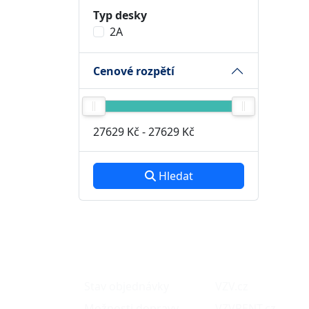
Typ desky
2A
Cenové rozpětí
27629 Kč
-
27629 Kč
Hledat
O nákupu
Naše projekty
Stav objednávky
VZV.cz
Možnosti dopravy
VZVRENT.cz