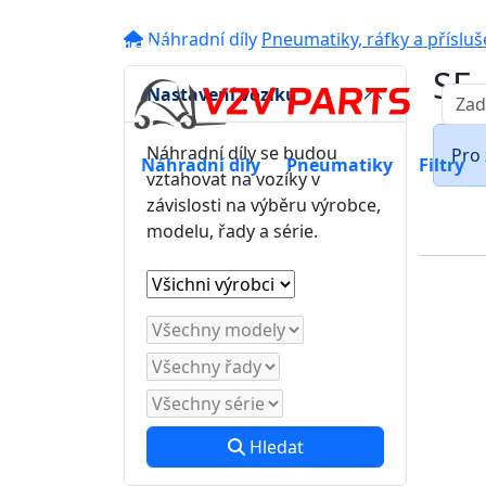
eshop@vzvparts.cz
+420 461 04
Náhradní díly
Pneumatiky, ráfky a přísluš
16:00
SE 
Nastavení vozíku
Náhradní díly se budou
Pro 
Náhradní díly
Pneumatiky
Filtry
vztahovat na vozíky v
závislosti na výběru výrobce,
modelu, řady a série.
Hledat