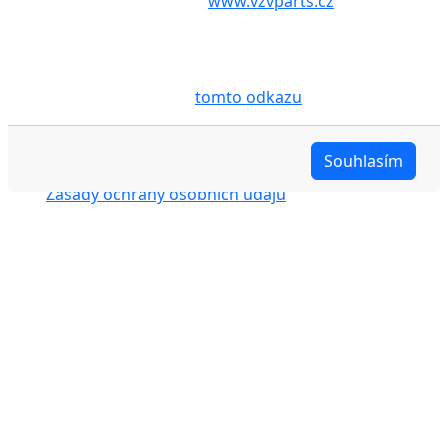
aby internetové stránky
www.vzvparts.cz
využívaly
na Vašem zařízení soubory cookies, a to zejména za
účelem usnadnění využívání internetových stránek,
pro analýzu údajů a marketingové účely. Blíže je o
cookies pojednáno na
tomto odkazu
.
Upravit
Souhlasím
Zásady ochrany osobních údajů