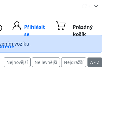
Přihlásit
Prázdný
se
košík
avením vozíku.
aterie
Nejnovější
Nejlevnější
Nejdražší
A - Z