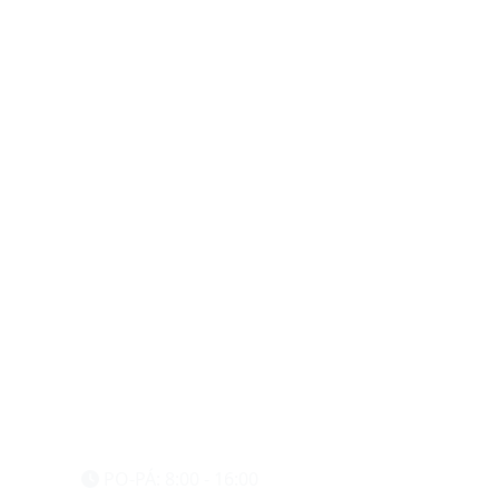
eshop@vzvparts.cz
+420 461 040 000
PO-PÁ: 8:00 - 16:00