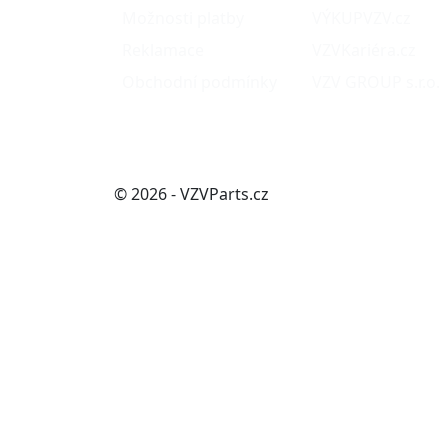
Možnosti platby
VÝKUPVZV.cz
Reklamace
VZVKariéra.cz
Obchodní podmínky
VZV GROUP s.r.o.
© 2026 - VZVParts.cz