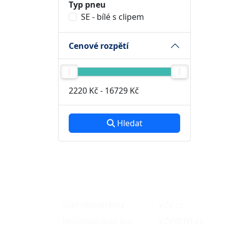
Typ pneu
SE - bílé s clipem
Cenové rozpětí
2220 Kč
-
16729 Kč
Hledat
O nákupu
Naše projekty
Stav objednávky
VZV.cz
Možnosti dopravy
VZVRENT.cz