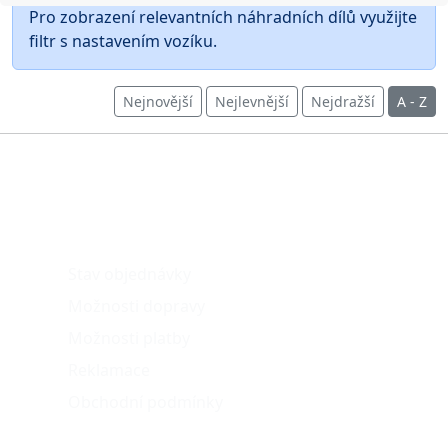
Pro zobrazení relevantních náhradních dílů využijte
filtr s nastavením vozíku.
Nejnovější
Nejlevnější
Nejdražší
A - Z
O nákupu
Stav objednávky
Možnosti dopravy
Možnosti platby
Reklamace
Obchodní podmínky
Naše projekty