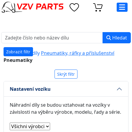
eshop@vzvparts.cz
+420 461 040 000
PO-PÁ: 8:00 - 16:00
Hledat
Zobrazit filtr
Náhradní díly
Pneumatiky, ráfky a příslušenství
Pneumatiky
Skrýt filtr
Nastavení vozíku
Náhradní díly se budou vztahovat na vozíky v
závislosti na výběru výrobce, modelu, řady a série.