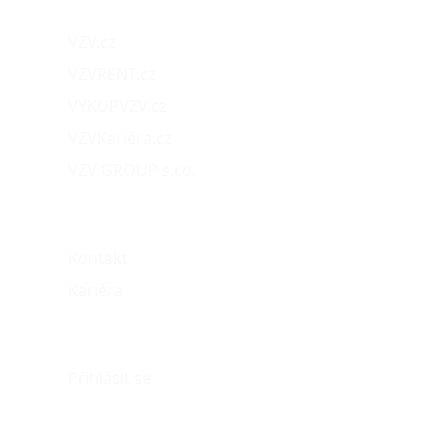
VZV.cz
VZVRENT.cz
VÝKUPVZV.cz
VZVKariéra.cz
VZV GROUP s.r.o.
O nás
Kontakt
Kariéra
Můj účet
Přihlásit se
eshop@vzvparts.cz