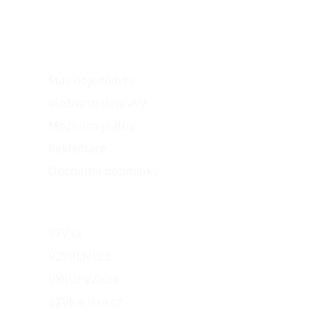
O nákupu
Stav objednávky
Možnosti dopravy
Možnosti platby
Reklamace
Obchodní podmínky
Naše projekty
VZV.cz
VZVRENT.cz
VÝKUPVZV.cz
VZVKariéra.cz