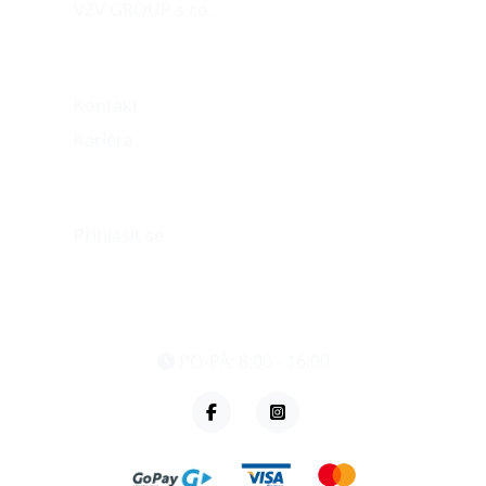
VZV GROUP s.r.o.
O nás
Kontakt
Kariéra
Můj účet
Přihlásit se
eshop@vzvparts.cz
+420 461 040 000
PO-PÁ: 8:00 - 16:00