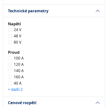
Technické parametry
Napětí
24 V
48 V
80 V
Proud
100 A
120 A
140 A
160 A
40 A
+ další 2
Cenové rozpětí