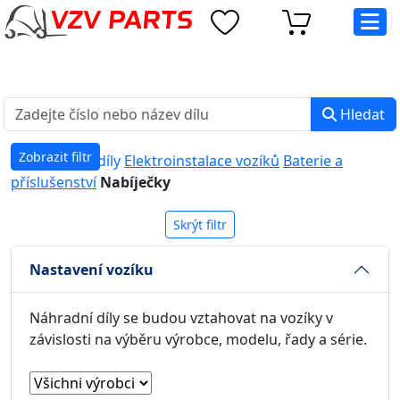
eshop@vzvparts.cz
+420 461 040 000
PO-PÁ: 8:00 - 16:00
Hledat
Zobrazit filtr
Náhradní díly
Elektroinstalace vozíků
Baterie a
příslušenství
Nabíječky
Skrýt filtr
Nastavení vozíku
Náhradní díly se budou vztahovat na vozíky v
závislosti na výběru výrobce, modelu, řady a série.