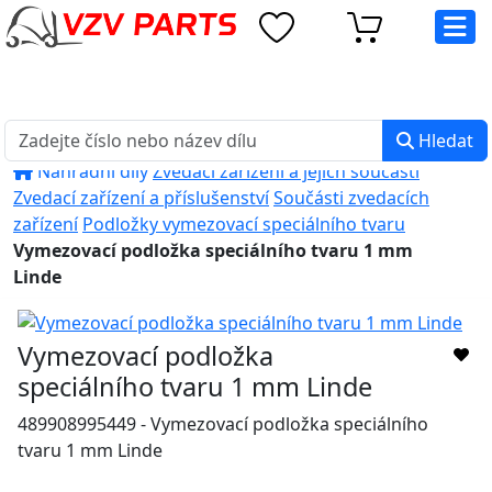
eshop@vzvparts.cz
+420 461 040 000
PO-PÁ: 8:00 - 16:00
Hledat
Náhradní díly
Zvedací zařízení a jejich součásti
Zvedací zařízení a příslušenství
Součásti zvedacích
zařízení
Podložky vymezovací speciálního tvaru
Vymezovací podložka speciálního tvaru 1 mm
Linde
Vymezovací podložka
speciálního tvaru 1 mm Linde
489908995449 - Vymezovací podložka speciálního
tvaru 1 mm Linde