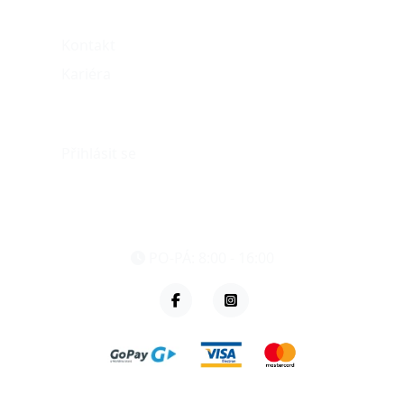
O nás
Kontakt
Kariéra
Můj účet
Přihlásit se
eshop@vzvparts.cz
+420 461 040 000
PO-PÁ: 8:00 - 16:00