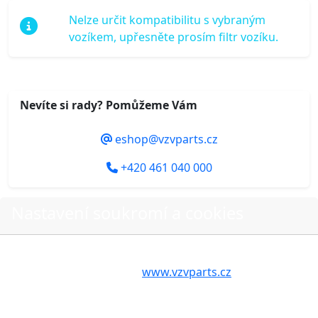
Nelze určit kompatibilitu s vybraným
vozíkem, upřesněte prosím filtr vozíku.
Nevíte si rady? Pomůžeme Vám
eshop@vzvparts.cz
+420 461 040 000
Nastavení soukromí a cookies
Do košíku
Volbou příslušné možnosti vyslovujete souhlas s tím,
aby internetové stránky
www.vzvparts.cz
využívaly na
Vašem zařízení soubory cookies, a to zejména za
účelem usnadnění využívání internetových stránek,