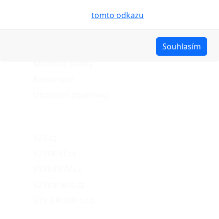
pro analýzu údajů a marketingové účely. Blíže je o
O nákupu
cookies pojednáno na
tomto odkazu
.
Stav objednávky
Upravit
Souhlasím
Možnosti dopravy
Možnosti platby
Reklamace
Obchodní podmínky
Naše projekty
VZV.cz
VZVRENT.cz
VÝKUPVZV.cz
VZVKariéra.cz
VZV GROUP s.r.o.