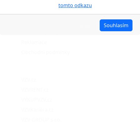
cookies pojednáno na
tomto odkazu
.
Stav objednávky
Možnosti dopravy
Upravit
Souhlasím
Možnosti platby
Reklamace
Obchodní podmínky
Naše projekty
VZV.cz
VZVRENT.cz
VÝKUPVZV.cz
VZVKariéra.cz
VZV GROUP s.r.o.
O nás