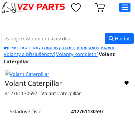
eshop@vzvparts.cz
+420 461 040 000
PO-PÁ: 8:00 - 16:00
Hledat
Náhradní díly
Nápravy, řízení a kardany
Řízení
Volanty a příslušenství
Volanty kompletní
Volant
Caterpillar
Volant Caterpillar
412761130597 - Volant Caterpillar
Skladové číslo
412761130597