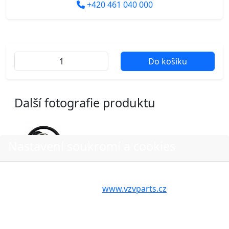
+420 461 040 000
Do košíku
Další fotografie produktu
Nastavení soukromí a cookies
Volbou příslušné možnosti vyslovujete souhlas s tím,
aby internetové stránky
www.vzvparts.cz
využívaly na
Vašem zařízení soubory cookies, a to zejména za
účelem usnadnění využívání internetových stránek,
O nákupu
pro analýzu údajů a marketingové účely. Blíže je o