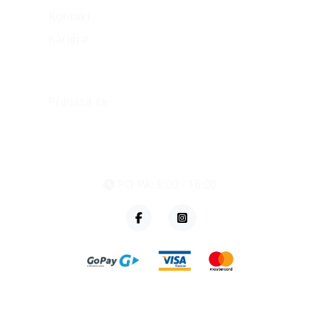
Kontakt
Kariéra
Můj účet
Přihlásit se
eshop@vzvparts.cz
+420 461 040 000
PO-PÁ: 8:00 - 16:00