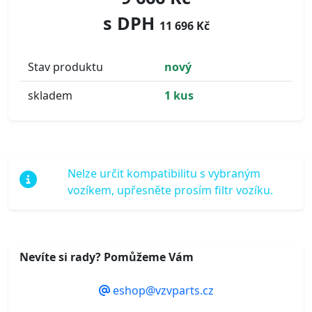
s DPH
11 696 Kč
Stav produktu
nový
skladem
1 kus
Nelze určit kompatibilitu s vybraným
vozíkem, upřesněte prosím filtr vozíku.
Nevíte si rady? Pomůžeme Vám
eshop@vzvparts.cz