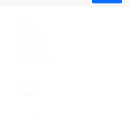
Naše projekty
VZV.cz
VZVRENT.cz
VÝKUPVZV.cz
VZVKariéra.cz
VZV GROUP s.r.o.
O nás
Kontakt
Kariéra
Můj účet
Přihlásit se