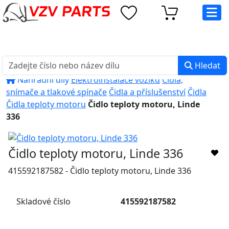
eshop@vzvparts.cz
+420 461 040 000
PO-PÁ: 8:00 - 16:00
Hledat
Náhradní díly
Elektroinstalace vozíků
Čidla,
snímače a tlakové spínače
Čidla a příslušenství
Čidla
Čidla teploty motoru
Čidlo teploty motoru, Linde
336
Čidlo teploty motoru, Linde 336
415592187582 - Čidlo teploty motoru, Linde 336
Skladové číslo
415592187582