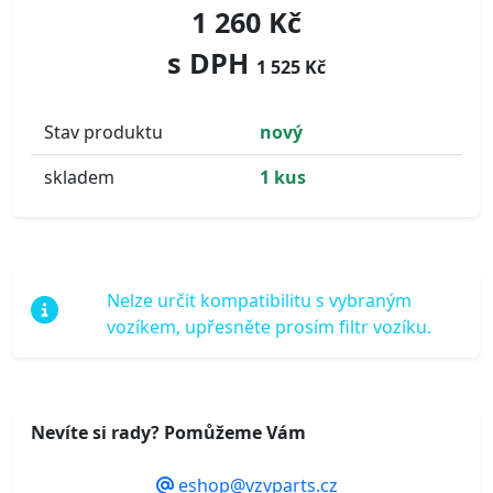
1 260 Kč
s DPH
1 525 Kč
Stav produktu
nový
skladem
1 kus
Nelze určit kompatibilitu s vybraným
vozíkem, upřesněte prosím filtr vozíku.
Nevíte si rady? Pomůžeme Vám
eshop@vzvparts.cz