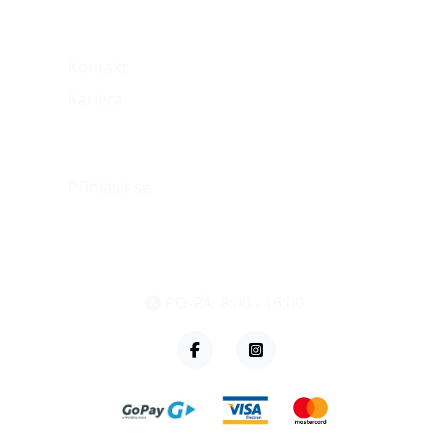
O nás
Kontakt
Kariéra
Můj účet
Přihlásit se
eshop@vzvparts.cz
+420 461 040 000
PO-PÁ: 8:00 - 16:00