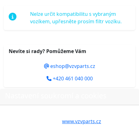
Nelze určit kompatibilitu s vybraným
vozíkem, upřesněte prosím filtr vozíku.
Nevíte si rady? Pomůžeme Vám
eshop@vzvparts.cz
+420 461 040 000
Nastavení soukromí a cookies
Do košíku
Volbou příslušné možnosti vyslovujete souhlas s tím,
aby internetové stránky
www.vzvparts.cz
využívaly na
Vašem zařízení soubory cookies, a to zejména za
účelem usnadnění využívání internetových stránek,