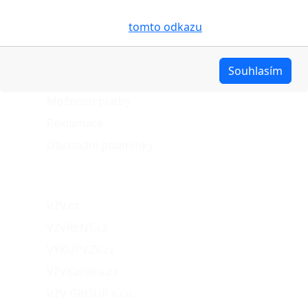
pro analýzu údajů a marketingové účely. Blíže je o
O nákupu
cookies pojednáno na
tomto odkazu
.
Stav objednávky
Upravit
Souhlasím
Možnosti dopravy
Možnosti platby
Reklamace
Obchodní podmínky
Naše projekty
VZV.cz
VZVRENT.cz
VÝKUPVZV.cz
VZVKariéra.cz
VZV GROUP s.r.o.