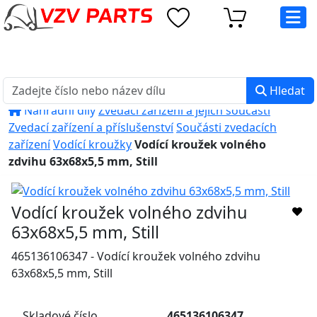
eshop@vzvparts.cz
+420 461 040 000
PO-PÁ: 8:00 - 16:00
Hledat
Náhradní díly
Zvedací zařízení a jejich součásti
Zvedací zařízení a příslušenství
Součásti zvedacích
zařízení
Vodící kroužky
Vodící kroužek volného
zdvihu 63x68x5,5 mm, Still
Vodící kroužek volného zdvihu
63x68x5,5 mm, Still
465136106347 - Vodící kroužek volného zdvihu
63x68x5,5 mm, Still
Skladové číslo
465136106347