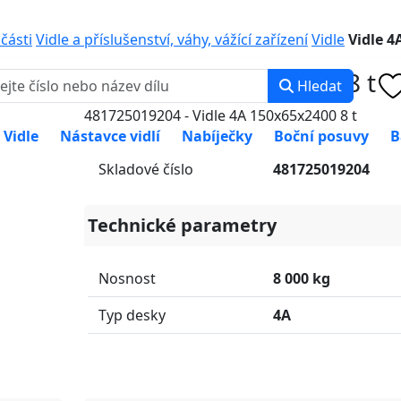
0 000
PO-PÁ: 8:00 -
učásti
Vidle a příslušenství, váhy, vážící zařízení
Vidle
Vidle 4
Vidle 4A 150x65x2400 8 t
Hledat
481725019204 - Vidle 4A 150x65x2400 8 t
Vidle
Nástavce vidlí
Nabíječky
Boční posuvy
B
Skladové číslo
481725019204
Technické parametry
Nosnost
8 000 kg
Typ desky
4A