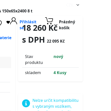
A 150x65x2400 8 t
Přihlásit
Prázdný
18 260 Kč
se
košík
s DPH
aterie
22 095 Kč
Stav
nový
produktu
skladem
4 Kusy
Nelze určit kompatibilitu
s vybraným vozíkem,