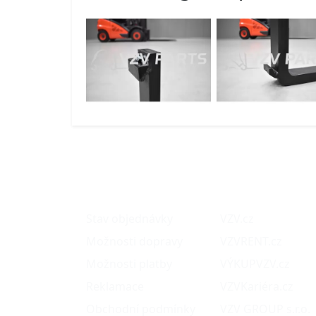
O nákupu
Naše projekty
Stav objednávky
VZV.cz
Možnosti dopravy
VZVRENT.cz
Možnosti platby
VÝKUPVZV.cz
Reklamace
VZVKariéra.cz
Obchodní podmínky
VZV GROUP s.r.o.