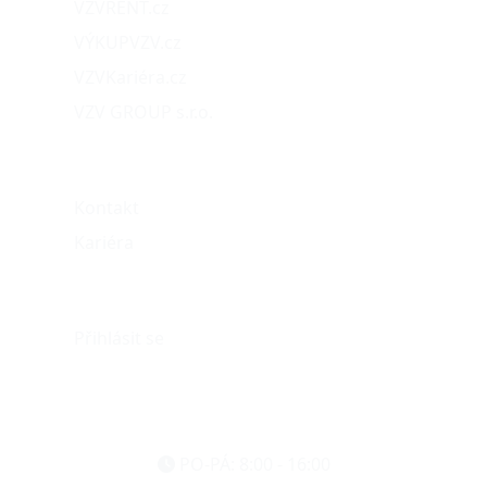
VZVRENT.cz
VÝKUPVZV.cz
VZVKariéra.cz
VZV GROUP s.r.o.
O nás
Kontakt
Kariéra
Můj účet
Přihlásit se
eshop@vzvparts.cz
+420 461 040 000
PO-PÁ: 8:00 - 16:00