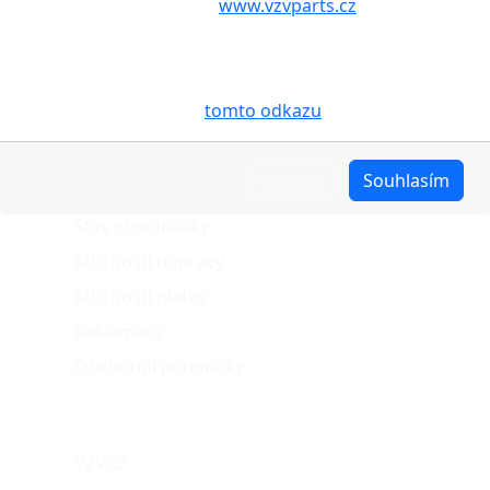
aby internetové stránky
www.vzvparts.cz
využívaly na
Vašem zařízení soubory cookies, a to zejména za
účelem usnadnění využívání internetových stránek,
pro analýzu údajů a marketingové účely. Blíže je o
cookies pojednáno na
tomto odkazu
.
O nákupu
Upravit
Souhlasím
Stav objednávky
Možnosti dopravy
Možnosti platby
Reklamace
Obchodní podmínky
Naše projekty
VZV.cz