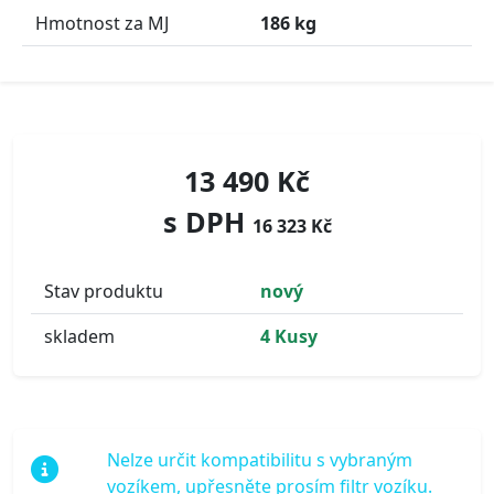
Hmotnost za MJ
186 kg
13 490 Kč
s DPH
16 323 Kč
Stav produktu
nový
skladem
4 Kusy
Nelze určit kompatibilitu s vybraným
vozíkem, upřesněte prosím filtr vozíku.