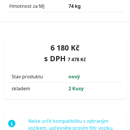
Hmotnost za MJ
74 kg
6 180 Kč
s DPH
7 478 Kč
Stav produktu
nový
skladem
2 Kusy
Nelze určit kompatibilitu s vybraným
vozíkem, upřesněte prosím filtr vozíku.