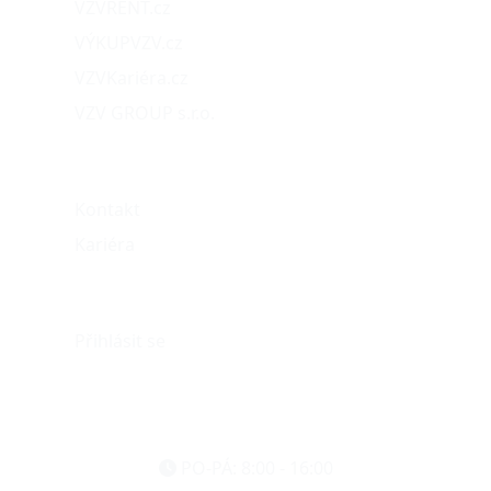
VZVRENT.cz
VÝKUPVZV.cz
VZVKariéra.cz
VZV GROUP s.r.o.
O nás
Kontakt
Kariéra
Můj účet
Přihlásit se
eshop@vzvparts.cz
+420 461 040 000
PO-PÁ: 8:00 - 16:00