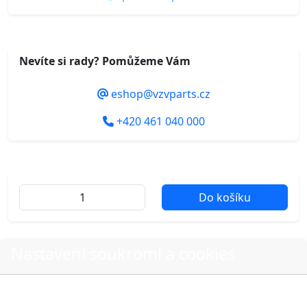
Nevíte si rady? Pomůžeme Vám
eshop@vzvparts.cz
+420 461 040 000
Do košíku
Další fotografie produktu
Nastavení soukromí a cookies
Volbou příslušné možnosti vyslovujete souhlas s tím,