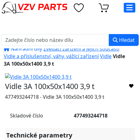
eshop@vzvparts.cz
+420 461 040 000
PO-PÁ: 8:00 - 16:00
Hledat
Náhradní díly
Zvedací zařízení a jejich součásti
Vidle a příslušenství, váhy, vážící zařízení
Vidle
Vidle
3A 100x50x1400 3,9 t
Vidle 3A 100x50x1400 3,9 t
477493244718 - Vidle 3A 100x50x1400 3,9 t
Skladové číslo
477493244718
Technické parametry