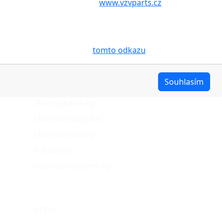
aby internetové stránky
www.vzvparts.cz
využívaly na
Vašem zařízení soubory cookies, a to zejména za
účelem usnadnění využívání internetových stránek,
pro analýzu údajů a marketingové účely. Blíže je o
cookies pojednáno na
tomto odkazu
.
O nákupu
Upravit
Souhlasím
Stav objednávky
Možnosti dopravy
Možnosti platby
Reklamace
Obchodní podmínky
Naše projekty
VZV.cz