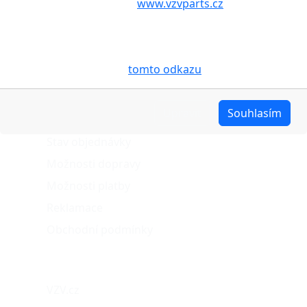
aby internetové stránky
www.vzvparts.cz
využívaly na
Vašem zařízení soubory cookies, a to zejména za
účelem usnadnění využívání internetových stránek,
pro analýzu údajů a marketingové účely. Blíže je o
cookies pojednáno na
tomto odkazu
.
O nákupu
Upravit
Souhlasím
Stav objednávky
Možnosti dopravy
Možnosti platby
Reklamace
Obchodní podmínky
Naše projekty
VZV.cz