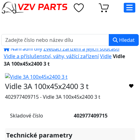
eshop@vzvparts.cz
+420 461 040 000
PO-PÁ: 8:00 - 16:00
Hledat
Náhradní díly
Zvedací zařízení a jejich součásti
Vidle a příslušenství, váhy, vážící zařízení
Vidle
Vidle
3A 100x45x2400 3 t
Vidle 3A 100x45x2400 3 t
402977409715 - Vidle 3A 100x45x2400 3 t
Skladové číslo
402977409715
Technické parametry