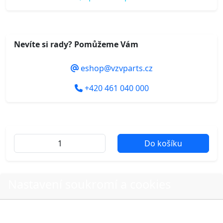
Nevíte si rady? Pomůžeme Vám
eshop@vzvparts.cz
+420 461 040 000
Do košíku
Další fotografie produktu
Nastavení soukromí a cookies
Volbou příslušné možnosti vyslovujete souhlas s tím,