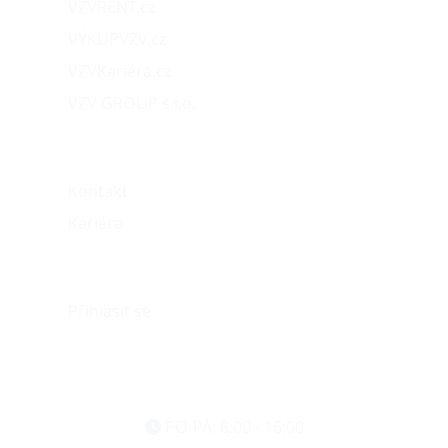
VZVRENT.cz
VÝKUPVZV.cz
VZVKariéra.cz
VZV GROUP s.r.o.
O nás
Kontakt
Kariéra
Můj účet
Přihlásit se
eshop@vzvparts.cz
+420 461 040 000
PO-PÁ: 8:00 - 16:00