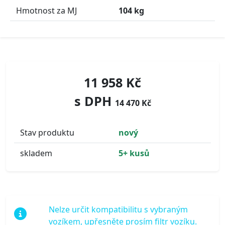
Hmotnost za MJ
104 kg
11 958 Kč
s DPH
14 470 Kč
Stav produktu
nový
skladem
5+ kusů
Nelze určit kompatibilitu s vybraným
vozíkem, upřesněte prosím filtr vozíku.