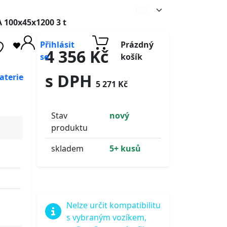
A 100x45x1200 3 t
Přihlásit
Prázdný
4 356 Kč
se
košík
s DPH
aterie
5 271 Kč
Stav
nový
produktu
skladem
5+ kusů
Nelze určit kompatibilitu
s vybraným vozíkem,