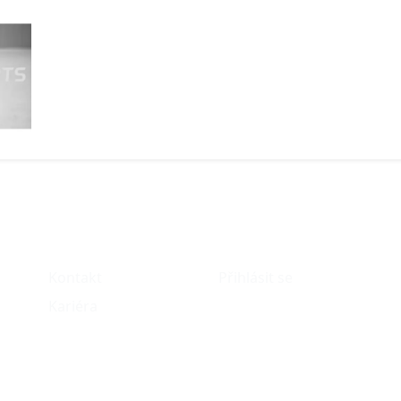
O nás
Můj účet
Kontakt
Přihlásit se
Kariéra