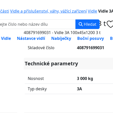
0 000
PO-PÁ: 8:00 -
učásti
Vidle a příslušenství, váhy, vážící zařízení
Vidle
Vidle 3
Vidle 3A 100x45x1200 3 t
Hledat
408791699031 - Vidle 3A 100x45x1200 3 t
Vidle
Nástavce vidlí
Nabíječky
Boční posuvy
B
Skladové číslo
408791699031
Technické parametry
Nosnost
3 000 kg
Typ desky
3A