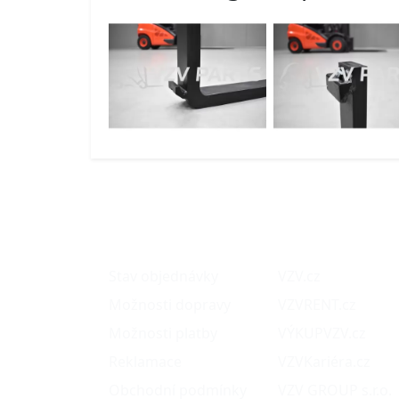
O nákupu
Naše projekty
Stav objednávky
VZV.cz
Možnosti dopravy
VZVRENT.cz
Možnosti platby
VÝKUPVZV.cz
Reklamace
VZVKariéra.cz
Obchodní podmínky
VZV GROUP s.r.o.