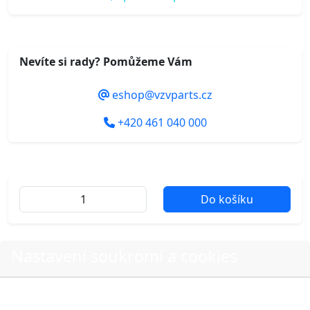
Nevíte si rady? Pomůžeme Vám
eshop@vzvparts.cz
+420 461 040 000
Do košíku
Další fotografie produktu
Nastavení soukromí a cookies
Volbou příslušné možnosti vyslovujete souhlas s tím,