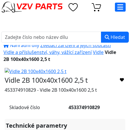
eshop@vzvparts.cz
+420 461 040 000
PO-PÁ: 8:00 - 16:00
Hledat
Náhradní díly
Zvedací zařízení a jejich součásti
Vidle a příslušenství, váhy, vážící zařízení
Vidle
Vidle
2B 100x40x1600 2,5 t
Vidle 2B 100x40x1600 2,5 t
453374910829 - Vidle 2B 100x40x1600 2,5 t
Skladové číslo
453374910829
Technické parametry