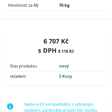
Hmotnost za MJ
70 kg
6 707 Kč
s DPH
8 116 Kč
Stav produktu
nový
skladem
2 Kusy
Nelze určit kompatibilitu s vybraným
vozíkem, upřesněte prosím filtr vozíku.