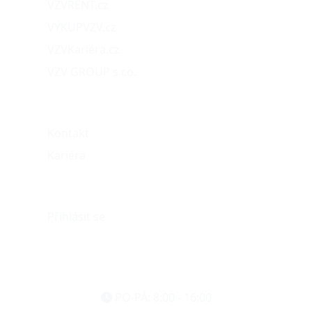
VZVRENT.cz
VÝKUPVZV.cz
VZVKariéra.cz
VZV GROUP s.r.o.
O nás
Kontakt
Kariéra
Můj účet
Přihlásit se
eshop@vzvparts.cz
+420 461 040 000
PO-PÁ: 8:00 - 16:00