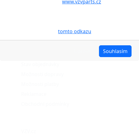
aby internetové stránky
www.vzvparts.cz
využívaly na
Vašem zařízení soubory cookies, a to zejména za
účelem usnadnění využívání internetových stránek,
pro analýzu údajů a marketingové účely. Blíže je o
cookies pojednáno na
tomto odkazu
.
O nákupu
Upravit
Souhlasím
Stav objednávky
Možnosti dopravy
Možnosti platby
Reklamace
Obchodní podmínky
Naše projekty
VZV.cz