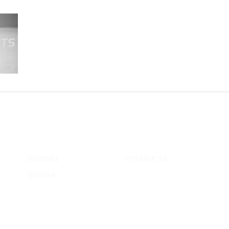
O nás
Můj účet
Kontakt
Přihlásit se
Kariéra