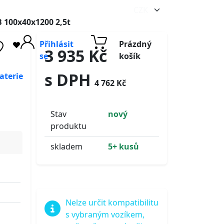
B 100x40x1200 2,5t
Přihlásit
Prázdný
3 935 Kč
se
košík
s DPH
aterie
4 762 Kč
Stav
nový
produktu
skladem
5+ kusů
Nelze určit kompatibilitu
s vybraným vozíkem,