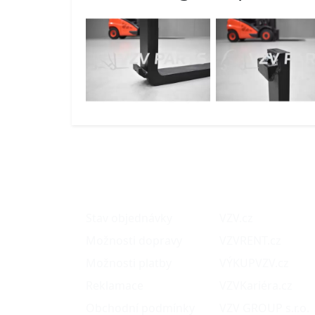
O nákupu
Naše projekty
Stav objednávky
VZV.cz
Možnosti dopravy
VZVRENT.cz
Možnosti platby
VÝKUPVZV.cz
Reklamace
VZVKariéra.cz
Obchodní podmínky
VZV GROUP s.r.o.