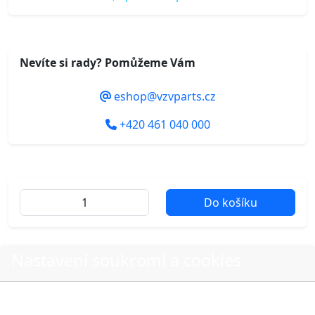
Nevíte si rady? Pomůžeme Vám
eshop@vzvparts.cz
+420 461 040 000
Do košíku
Další fotografie produktu
Nastavení soukromí a cookies
Volbou příslušné možnosti vyslovujete souhlas s tím,