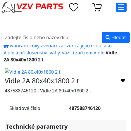
eshop@vzvparts.cz
+420 461 040 000
PO-PÁ: 8:00 - 16:00
Hledat
Náhradní díly
Zvedací zařízení a jejich součásti
Vidle a příslušenství, váhy, vážící zařízení
Vidle
Vidle
2A 80x40x1800 2 t
Vidle 2A 80x40x1800 2 t
487588746120 - Vidle 2A 80x40x1800 2 t
Skladové číslo
487588746120
Technické parametry