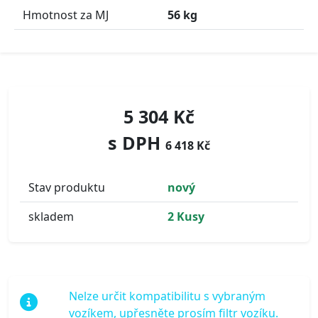
Hmotnost za MJ
56 kg
5 304 Kč
s DPH
6 418 Kč
Stav produktu
nový
skladem
2 Kusy
Nelze určit kompatibilitu s vybraným
vozíkem, upřesněte prosím filtr vozíku.