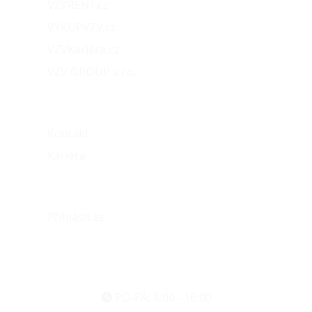
VZVRENT.cz
VÝKUPVZV.cz
VZVKariéra.cz
VZV GROUP s.r.o.
O nás
Kontakt
Kariéra
Můj účet
Přihlásit se
eshop@vzvparts.cz
+420 461 040 000
PO-PÁ: 8:00 - 16:00