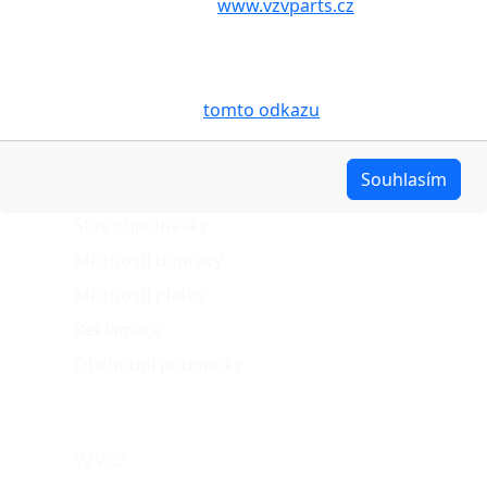
aby internetové stránky
www.vzvparts.cz
využívaly na
Vašem zařízení soubory cookies, a to zejména za
účelem usnadnění využívání internetových stránek,
pro analýzu údajů a marketingové účely. Blíže je o
cookies pojednáno na
tomto odkazu
.
O nákupu
Upravit
Souhlasím
Stav objednávky
Možnosti dopravy
Možnosti platby
Reklamace
Obchodní podmínky
Naše projekty
VZV.cz