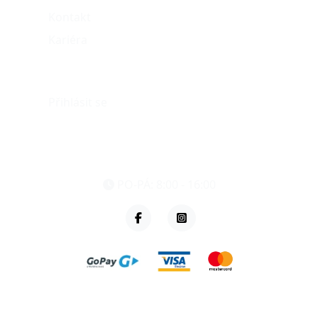
Kontakt
Kariéra
Můj účet
Přihlásit se
eshop@vzvparts.cz
+420 461 040 000
PO-PÁ: 8:00 - 16:00