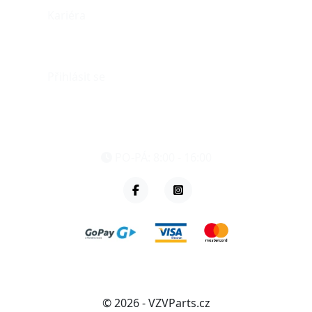
Kariéra
Můj účet
Přihlásit se
eshop@vzvparts.cz
+420 461 040 000
PO-PÁ: 8:00 - 16:00
© 2026 - VZVParts.cz