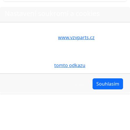
Nastavení soukromí a cookies
Do košíku
Volbou příslušné možnosti vyslovujete souhlas s tím,
aby internetové stránky
www.vzvparts.cz
využívaly na
Vašem zařízení soubory cookies, a to zejména za
Další fotografie produktu
účelem usnadnění využívání internetových stránek,
pro analýzu údajů a marketingové účely. Blíže je o
cookies pojednáno na
tomto odkazu
.
Upravit
Souhlasím
O nákupu