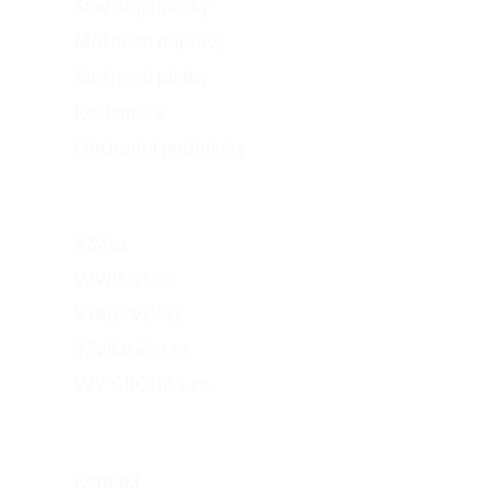
Stav objednávky
Možnosti dopravy
Možnosti platby
Reklamace
Obchodní podmínky
Naše projekty
VZV.cz
VZVRENT.cz
VÝKUPVZV.cz
VZVKariéra.cz
VZV GROUP s.r.o.
O nás
Kontakt