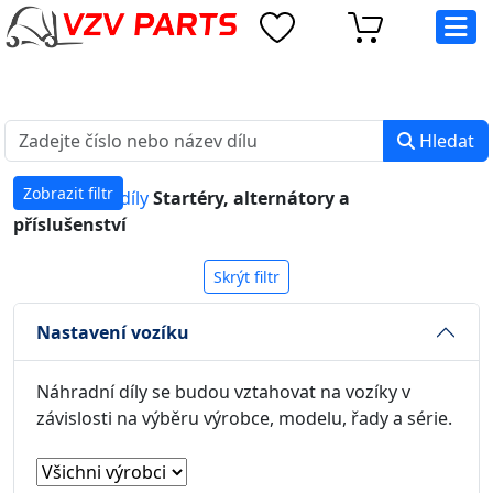
eshop@vzvparts.cz
+420 461 040 000
PO-PÁ: 8:00 - 16:00
Hledat
Zobrazit filtr
Náhradní díly
Startéry, alternátory a
příslušenství
Skrýt filtr
Nastavení vozíku
Náhradní díly se budou vztahovat na vozíky v
závislosti na výběru výrobce, modelu, řady a série.