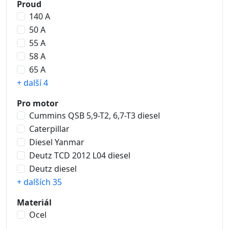
Proud
140 A
50 A
55 A
58 A
65 A
+ další 4
Pro motor
Cummins QSB 5,9-T2, 6,7-T3 diesel
Caterpillar
Diesel Yanmar
Deutz TCD 2012 L04 diesel
Deutz diesel
+ dalších 35
Materiál
Ocel