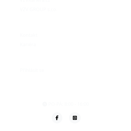
VZVKariéra.cz
VZV GROUP s.r.o.
O nás
Kontakt
Kariéra
Můj účet
Přihlásit se
eshop@vzvparts.cz
+420 461 040 000
PO-PÁ: 8:00 - 16:00