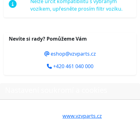
Nelze určit kompatibilitu s vybraným
vozíkem, upřesněte prosím filtr vozíku.
Nevíte si rady? Pomůžeme Vám
eshop@vzvparts.cz
+420 461 040 000
Nastavení soukromí a cookies
Do košíku
Volbou příslušné možnosti vyslovujete souhlas s tím,
aby internetové stránky
www.vzvparts.cz
využívaly na
Vašem zařízení soubory cookies, a to zejména za
účelem usnadnění využívání internetových stránek,
O nákupu
pro analýzu údajů a marketingové účely. Blíže je o