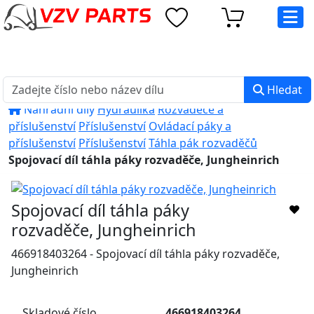
eshop@vzvparts.cz
+420 461 040 000
PO-PÁ: 8:00 - 16:00
Hledat
Náhradní díly
Hydraulika
Rozvaděče a
příslušenství
Příslušenství
Ovládací páky a
příslušenství
Příslušenství
Táhla pák rozvaděčů
Spojovací díl táhla páky rozvaděče, Jungheinrich
Spojovací díl táhla páky
rozvaděče, Jungheinrich
466918403264 - Spojovací díl táhla páky rozvaděče,
Jungheinrich
Skladové číslo
466918403264