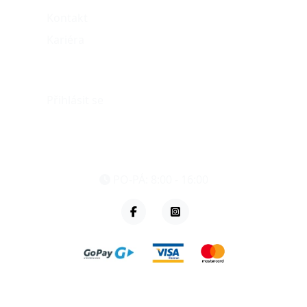
Kontakt
Kariéra
Můj účet
Přihlásit se
eshop@vzvparts.cz
+420 461 040 000
PO-PÁ: 8:00 - 16:00