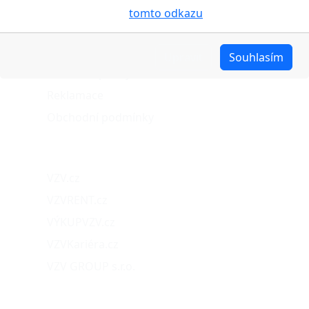
cookies pojednáno na
tomto odkazu
.
Stav objednávky
Možnosti dopravy
Upravit
Souhlasím
Možnosti platby
Reklamace
Obchodní podmínky
Naše projekty
VZV.cz
VZVRENT.cz
VÝKUPVZV.cz
VZVKariéra.cz
VZV GROUP s.r.o.
O nás