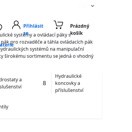
Přihlásit
Prázdný
se
košík
ulické systémy a ovládací páky s
 pák pro rozvaděče a táhla ovládacích pák
aterie
i hydraulických systémů na manipulační
Díky širokému sortimentu se jedná o vhodný
Hydraulické
drostaty a
8
koncovky a
slušenství
příslušenství
tily