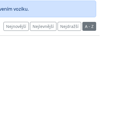
avením vozíku.
Nejnovější
Nejlevnější
Nejdražší
A - Z