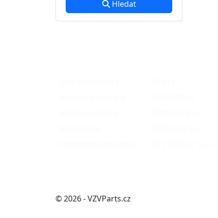
Hledat
O nákupu
Naše projekty
Stav objednávky
VZV.cz
Možnosti dopravy
VZVRENT.cz
Možnosti platby
VÝKUPVZV.cz
Reklamace
VZVKariéra.cz
Obchodní podmínky
VZV GROUP s.r.o.
© 2026 - VZVParts.cz