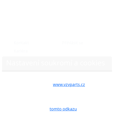
O nás
Můj účet
Kontakt
Přihlásit se
Kariéra
Nastavení soukromí a cookies
Volbou příslušné možnosti vyslovujete souhlas s tím,
aby internetové stránky
www.vzvparts.cz
využívaly
na Vašem zařízení soubory cookies, a to zejména za
účelem usnadnění využívání internetových stránek,
pro analýzu údajů a marketingové účely. Blíže je o
Zásady ochrany osobních údajů
cookies pojednáno na
tomto odkazu
.