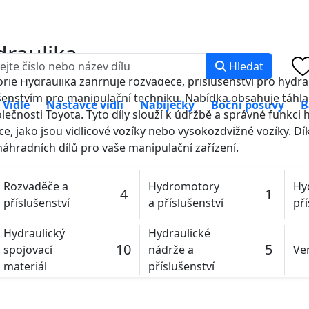
0 000
PO-PÁ: 8:00 -
raulika
Hledat
rie Hydraulika zahrnuje rozvaděče, příslušenství pro hydra
šenstvím pro manipulační techniku. Nabídka obsahuje táhla
Vidle
Nástavce vidlí
Nabíječky
Boční posuvy
B
lečnosti Toyota. Tyto díly slouží k údržbě a správné funkc
ce, jako jsou vidlicové vozíky nebo vysokozdvižné vozíky. 
náhradních dílů pro vaše manipulační zařízení.
Rozvaděče a
Hydromotory
Hy
4
1
příslušenství
a příslušenství
pří
Hydraulický
Hydraulické
10
5
spojovací
nádrže a
Ven
materiál
příslušenství