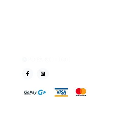
eshop@vzvparts.cz
+420 461 040 000
PO-PÁ: 8:00 - 16:00