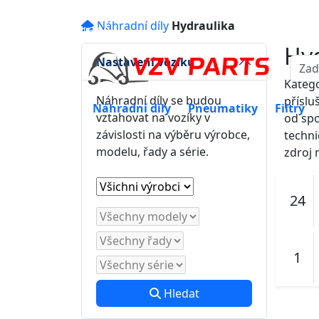
eshop@vzvparts.cz
+420 461 04
Náhradní díly
Hydraulika
16:00
Hyd
Nastavení vozíku
Katego
Náhradní díly se budou
příslu
Náhradní díly
Pneumatiky
Filtry
vztahovat na vozíky v
od spo
závislosti na výběru výrobce,
techni
modelu, řady a série.
zdroj 
24
1
Hledat