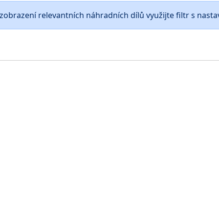
zobrazení relevantních náhradních dílů využijte filtr s nast