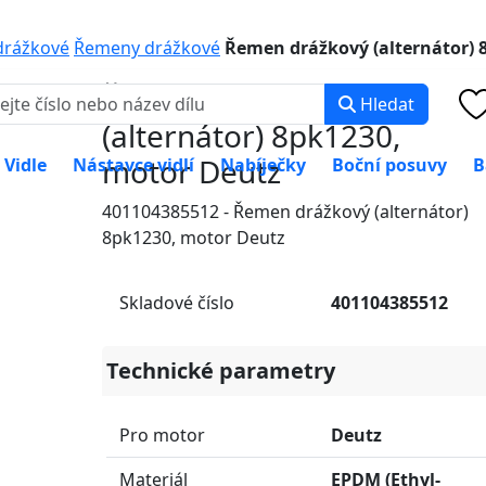
0 000
PO-PÁ: 8:00 -
drážkové
Řemeny drážkové
Řemen drážkový (alternátor) 
Řemen drážkový
Hledat
(alternátor) 8pk1230,
motor Deutz
Vidle
Nástavce vidlí
Nabíječky
Boční posuvy
B
401104385512 - Řemen drážkový (alternátor)
8pk1230, motor Deutz
Skladové číslo
401104385512
Technické parametry
Pro motor
Deutz
Materiál
EPDM (Ethyl-