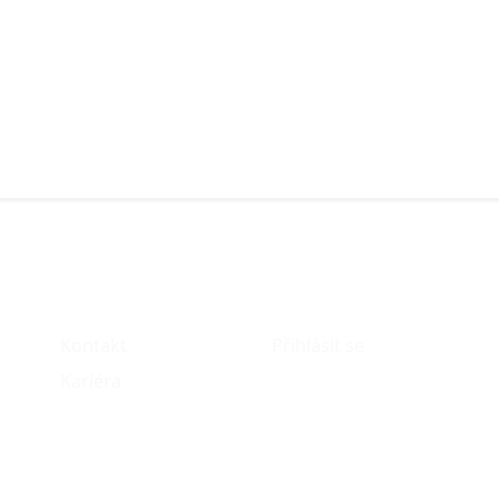
O nás
Můj účet
Kontakt
Přihlásit se
Kariéra