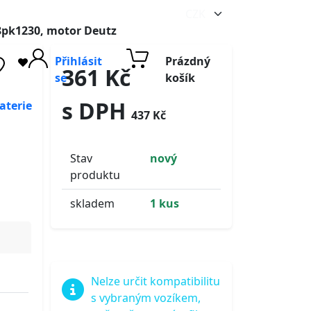
8pk1230, motor Deutz
Přihlásit
Prázdný
361 Kč
se
košík
s DPH
aterie
437 Kč
Stav
nový
produktu
skladem
1 kus
Nelze určit kompatibilitu
s vybraným vozíkem,