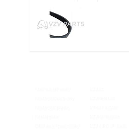
O nákupu
Naše projekty
Stav objednávky
VZV.cz
Možnosti dopravy
VZVRENT.cz
Možnosti platby
VÝKUPVZV.cz
Reklamace
VZVKariéra.cz
Obchodní podmínky
VZV GROUP s.r.o.