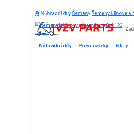
eshop@vzvparts.cz
+420 461 04
16:00
Náhradní díly
Řemeny
Řemeny klínové a 
Náhradní díly
Pneumatiky
Filtry