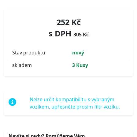
252 Kč
s DPH
305 Kč
Stav produktu
nový
skladem
3 Kusy
Nelze určit kompatibilitu s vybraným
vozíkem, upřesněte prosím filtr vozíku.
Nevíte si rady? Pomůžeme Vám