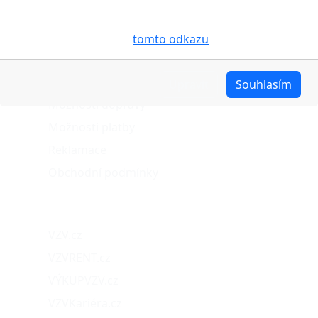
účelem usnadnění využívání internetových stránek,
pro analýzu údajů a marketingové účely. Blíže je o
cookies pojednáno na
tomto odkazu
.
O nákupu
Stav objednávky
Upravit
Souhlasím
Možnosti dopravy
Možnosti platby
Reklamace
Obchodní podmínky
Naše projekty
VZV.cz
VZVRENT.cz
VÝKUPVZV.cz
VZVKariéra.cz