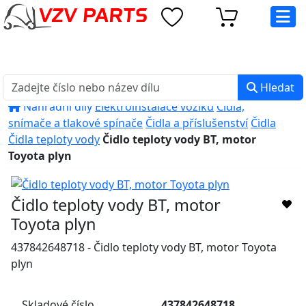
eshop@vzvparts.cz
+420 461 040 000
PO-PÁ: 8:00 - 16:00
Hledat
Náhradní díly
Elektroinstalace vozíků
Čidla,
snímače a tlakové spínače
Čidla a příslušenství
Čidla
Čidla teploty vody
Čidlo teploty vody BT, motor
Toyota plyn
Čidlo teploty vody BT, motor
Toyota plyn
437842648718 - Čidlo teploty vody BT, motor Toyota
plyn
Skladové číslo
437842648718