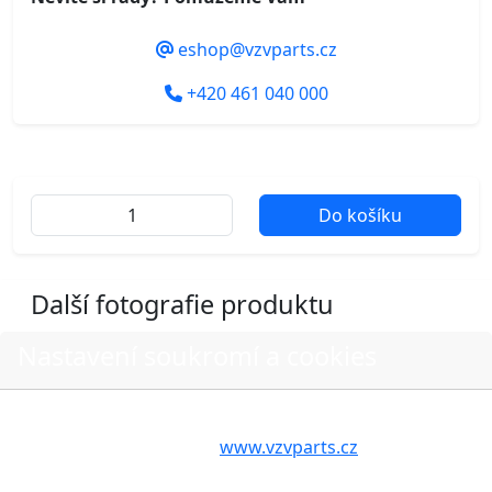
eshop@vzvparts.cz
+420 461 040 000
Do košíku
Další fotografie produktu
Nastavení soukromí a cookies
Volbou příslušné možnosti vyslovujete souhlas s tím,
aby internetové stránky
www.vzvparts.cz
využívaly na
Vašem zařízení soubory cookies, a to zejména za