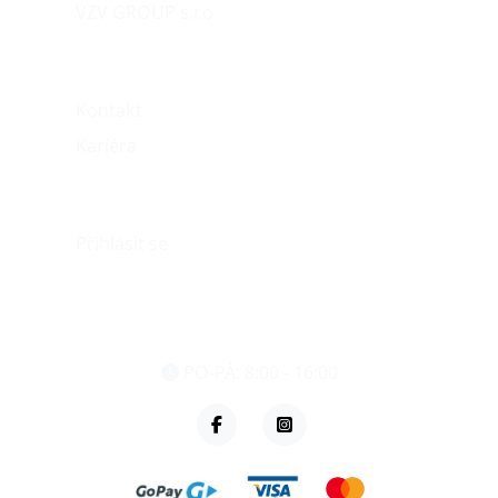
VZV GROUP s.r.o.
O nás
Kontakt
Kariéra
Můj účet
Přihlásit se
eshop@vzvparts.cz
+420 461 040 000
PO-PÁ: 8:00 - 16:00