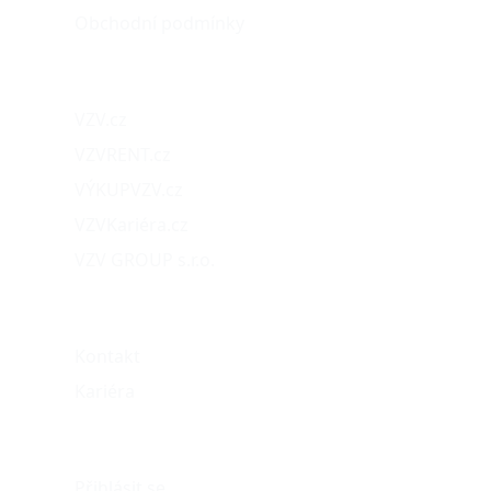
Obchodní podmínky
Naše projekty
VZV.cz
VZVRENT.cz
VÝKUPVZV.cz
VZVKariéra.cz
VZV GROUP s.r.o.
O nás
Kontakt
Kariéra
Můj účet
Přihlásit se