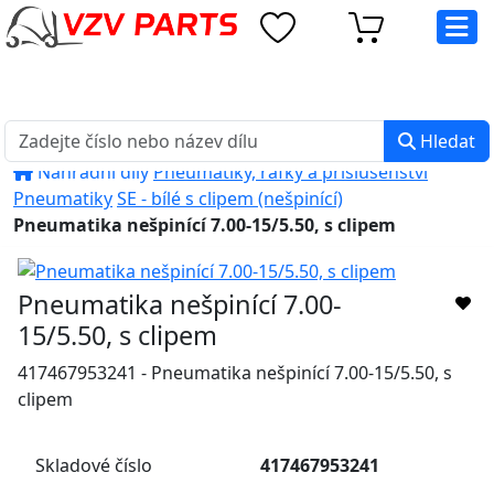
eshop@vzvparts.cz
+420 461 040 000
PO-PÁ: 8:00 - 16:00
Hledat
Náhradní díly
Pneumatiky, ráfky a příslušenství
Pneumatiky
SE - bílé s clipem (nešpinící)
Pneumatika nešpinící 7.00-15/5.50, s clipem
Pneumatika nešpinící 7.00-
15/5.50, s clipem
417467953241 - Pneumatika nešpinící 7.00-15/5.50, s
clipem
Skladové číslo
417467953241