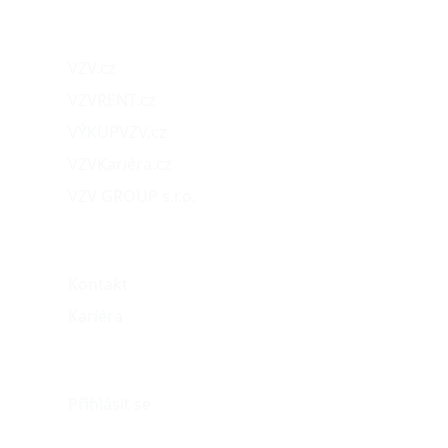
Naše projekty
VZV.cz
VZVRENT.cz
VÝKUPVZV.cz
VZVKariéra.cz
VZV GROUP s.r.o.
O nás
Kontakt
Kariéra
Můj účet
Přihlásit se