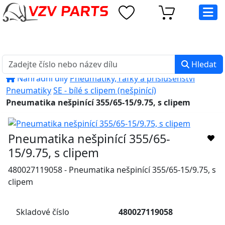
eshop@vzvparts.cz
+420 461 040 000
PO-PÁ: 8:00 - 16:00
Hledat
Náhradní díly
Pneumatiky, ráfky a příslušenství
Pneumatiky
SE - bílé s clipem (nešpinící)
Pneumatika nešpinící 355/65-15/9.75, s clipem
Pneumatika nešpinící 355/65-
15/9.75, s clipem
480027119058 - Pneumatika nešpinící 355/65-15/9.75, s
clipem
Skladové číslo
480027119058