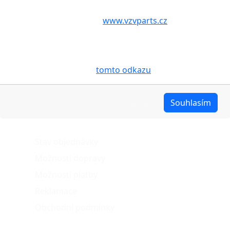
Volbou příslušné možnosti vyslovujete souhlas s tím,
aby internetové stránky
www.vzvparts.cz
využívaly na
Vašem zařízení soubory cookies, a to zejména za
účelem usnadnění využívání internetových stránek,
pro analýzu údajů a marketingové účely. Blíže je o
cookies pojednáno na
tomto odkazu
.
Upravit
Souhlasím
O nákupu
Stav objednávky
Možnosti dopravy
Možnosti platby
Reklamace
Obchodní podmínky
Naše projekty