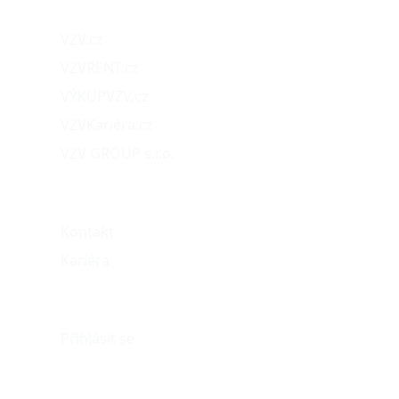
VZV.cz
VZVRENT.cz
VÝKUPVZV.cz
VZVKariéra.cz
VZV GROUP s.r.o.
O nás
Kontakt
Kariéra
Můj účet
Přihlásit se
eshop@vzvparts.cz