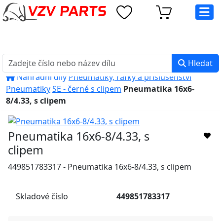
eshop@vzvparts.cz
+420 461 040 000
PO-PÁ: 8:00 - 16:00
Hledat
Náhradní díly
Pneumatiky, ráfky a příslušenství
Pneumatiky
SE - černé s clipem
Pneumatika 16x6-
8/4.33, s clipem
Pneumatika 16x6-8/4.33, s
clipem
449851783317 - Pneumatika 16x6-8/4.33, s clipem
Skladové číslo
449851783317