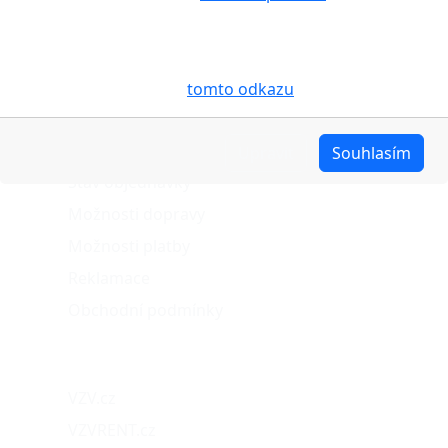
Vašem zařízení soubory cookies, a to zejména za
účelem usnadnění využívání internetových stránek,
pro analýzu údajů a marketingové účely. Blíže je o
cookies pojednáno na
tomto odkazu
.
O nákupu
Upravit
Souhlasím
Stav objednávky
Možnosti dopravy
Možnosti platby
Reklamace
Obchodní podmínky
Naše projekty
VZV.cz
VZVRENT.cz