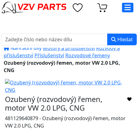
eshop@vzvparts.cz
+420 461 040 000
PO-PÁ: 8:00 - 16:00
Hledat
Náhradní díly
Motory a příslušenství
Rozvody a
příslušenství
Příslušenství
Rozvodové řemeny
Ozubený (rozvodový) řemen, motor VW 2.0 LPG,
CNG
Ozubený (rozvodový) řemen,
motor VW 2.0 LPG, CNG
481129640879 - Ozubený (rozvodový) řemen, motor
VW 2.0 LPG, CNG