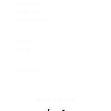
VÝKUPVZV.cz
VZVKariéra.cz
VZV GROUP s.r.o.
O nás
Kontakt
Kariéra
Můj účet
Přihlásit se
eshop@vzvparts.cz
+420 461 040 000
PO-PÁ: 8:00 - 16:00