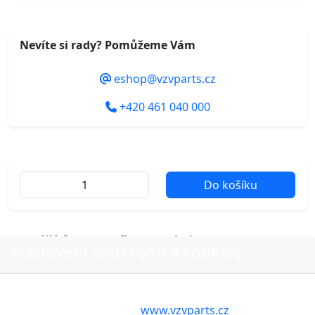
Nevíte si rady? Pomůžeme Vám
eshop@vzvparts.cz
+420 461 040 000
Do košíku
Další fotografie produktu
Nastavení soukromí a cookies
Volbou příslušné možnosti vyslovujete souhlas s tím,
aby internetové stránky
www.vzvparts.cz
využívaly na