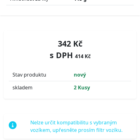
342 Kč
s DPH
414 Kč
Stav produktu
nový
skladem
2 Kusy
Nelze určit kompatibilitu s vybraným
vozíkem, upřesněte prosím filtr vozíku.