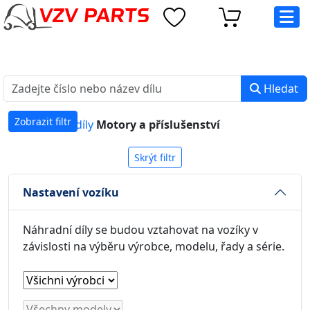
eshop@vzvparts.cz
+420 461 040 000
PO-PÁ: 8:00 - 16:00
Hledat
Zobrazit filtr
Náhradní díly
Motory a příslušenství
Skrýt filtr
Nastavení vozíku
Náhradní díly se budou vztahovat na vozíky v
závislosti na výběru výrobce, modelu, řady a série.