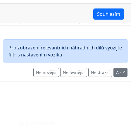
zpětné ventily
příslušenství
Setrvačníky a
Upravit
Souhlasím
3
1
Držáky motorů
příslušenství
Pro zobrazení relevantních náhradních dílů využijte
filtr s nastavením vozíku.
Nejnovější
Nejlevnější
Nejdražší
A - Z
O nákupu
Stav objednávky