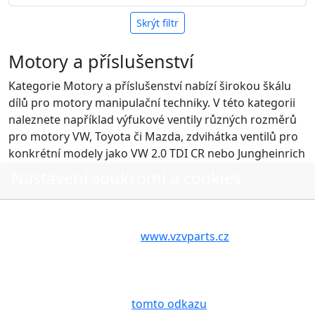
Skrýt filtr
Motory a příslušenství
Kategorie Motory a příslušenství nabízí širokou škálu
dílů pro motory manipulační techniky. V této kategorii
naleznete například výfukové ventily různých rozměrů
pro motory VW, Toyota či Mazda, zdvihátka ventilů pro
konkrétní modely jako VW 2.0 TDI CR nebo Jungheinrich
DFG 430s a měrky hladiny oleje pro motory VW, Linde
Nastavení soukromí a cookies
nebo Kubota. Dále zde najdete hlavy válců, ventily,
vedení oleje a další příslušenství související s údržbou a
Volbou příslušné možnosti vyslovujete souhlas s tím,
opravami motorů manipulační techniky.
aby internetové stránky
www.vzvparts.cz
využívaly na
Rozvody a
Vašem zařízení soubory cookies, a to zejména za
49
20
Díly motoru
příslušenství
účelem usnadnění využívání internetových stránek,
pro analýzu údajů a marketingové účely. Blíže je o
Turba, chladiče
Redukční a
cookies pojednáno na
tomto odkazu
.
1
10
vzduchu a