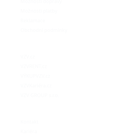
Možnosti dopravy
Možnosti platby
Reklamace
Obchodní podmínky
Naše projekty
VZV.cz
VZVRENT.cz
VÝKUPVZV.cz
VZVKariéra.cz
VZV GROUP s.r.o.
O nás
Kontakt
Kariéra