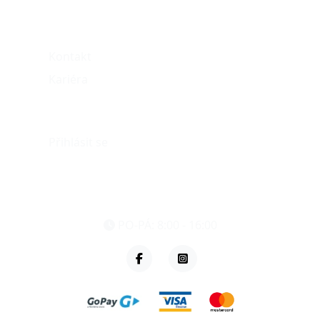
O nás
Kontakt
Kariéra
Můj účet
Přihlásit se
eshop@vzvparts.cz
+420 461 040 000
PO-PÁ: 8:00 - 16:00