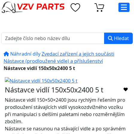
Více informací Záruka: 24 měsíců" />
eshop@vzvparts.cz
+420 461 040 000
PO-PÁ: 8:00 - 16:00
Hledat
Náhradní díly
Zvedací zařízení a jejich součásti
Nástavce (prodloužené vidle) a příslušenství
Nástavce vidlí 150x50x2400 5 t
Nástavce vidlí 150x50x2400 5 t
Nástavce vidlí 150×50×2400 jsou rychlým řešením pro
prodloužení stávajících vidlí vysokozdvižného vozíku
při manipulaci s delšími paletami nebo rozměrnějším
zbožím.
Nástavce se nasunou na stávající vidle a po správném