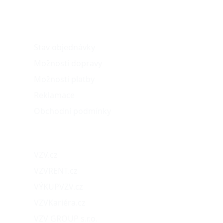
O nákupu
Stav objednávky
Možnosti dopravy
Možnosti platby
Reklamace
Obchodní podmínky
Naše projekty
VZV.cz
VZVRENT.cz
VÝKUPVZV.cz
VZVKariéra.cz
VZV GROUP s.r.o.