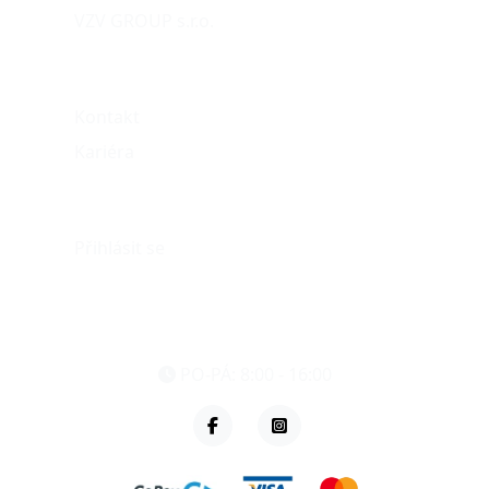
VZV GROUP s.r.o.
O nás
Kontakt
Kariéra
Můj účet
Přihlásit se
eshop@vzvparts.cz
+420 461 040 000
PO-PÁ: 8:00 - 16:00