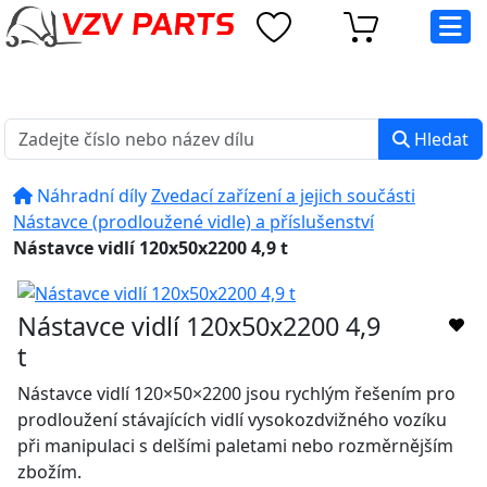
Více informací Záruka: 24 měsíců" />
eshop@vzvparts.cz
+420 461 040 000
PO-PÁ: 8:00 - 16:00
Hledat
Náhradní díly
Zvedací zařízení a jejich součásti
Nástavce (prodloužené vidle) a příslušenství
Nástavce vidlí 120x50x2200 4,9 t
Nástavce vidlí 120x50x2200 4,9
t
Nástavce vidlí 120×50×2200 jsou rychlým řešením pro
prodloužení stávajících vidlí vysokozdvižného vozíku
při manipulaci s delšími paletami nebo rozměrnějším
zbožím.