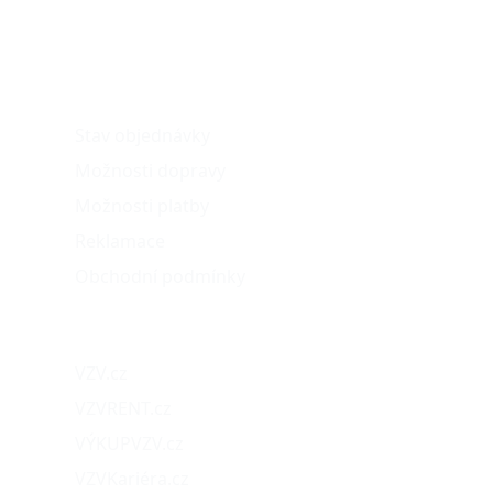
O nákupu
Stav objednávky
Možnosti dopravy
Možnosti platby
Reklamace
Obchodní podmínky
Naše projekty
VZV.cz
VZVRENT.cz
VÝKUPVZV.cz
VZVKariéra.cz