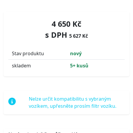
4 650 Kč
s DPH
5 627 Kč
Stav produktu
nový
skladem
5+ kusů
Nelze určit kompatibilitu s vybraným
vozíkem, upřesněte prosím filtr vozíku.