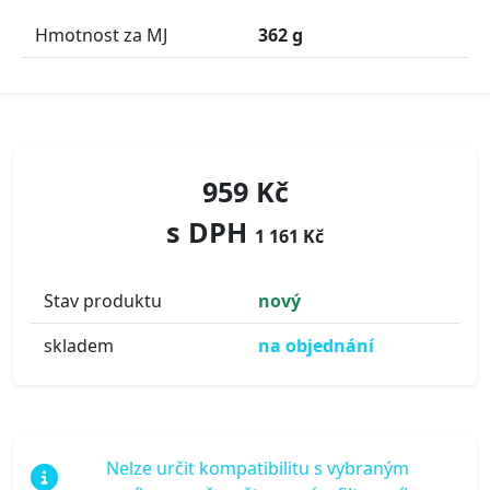
Hmotnost za MJ
362 g
959 Kč
s DPH
1 161 Kč
Stav produktu
nový
skladem
na objednání
Nelze určit kompatibilitu s vybraným