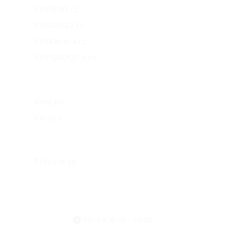
VZVRENT.cz
VÝKUPVZV.cz
VZVKariéra.cz
VZV GROUP s.r.o.
O nás
Kontakt
Kariéra
Můj účet
Přihlásit se
eshop@vzvparts.cz
+420 461 040 000
PO-PÁ: 8:00 - 16:00