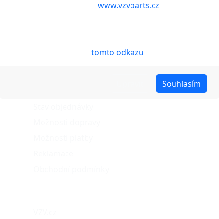
aby internetové stránky
www.vzvparts.cz
využívaly na
Vašem zařízení soubory cookies, a to zejména za
účelem usnadnění využívání internetových stránek,
pro analýzu údajů a marketingové účely. Blíže je o
cookies pojednáno na
tomto odkazu
.
O nákupu
Upravit
Souhlasím
Stav objednávky
Možnosti dopravy
Možnosti platby
Reklamace
Obchodní podmínky
Naše projekty
VZV.cz