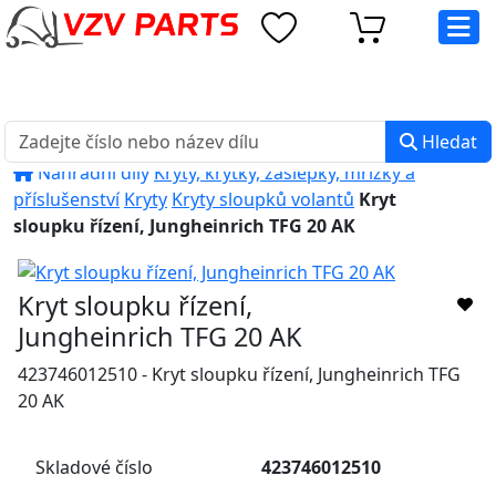
eshop@vzvparts.cz
+420 461 040 000
PO-PÁ: 8:00 - 16:00
Hledat
Náhradní díly
Kryty, krytky, záslepky, mřížky a
příslušenství
Kryty
Kryty sloupků volantů
Kryt
sloupku řízení, Jungheinrich TFG 20 AK
Kryt sloupku řízení,
Jungheinrich TFG 20 AK
423746012510 - Kryt sloupku řízení, Jungheinrich TFG
20 AK
Skladové číslo
423746012510