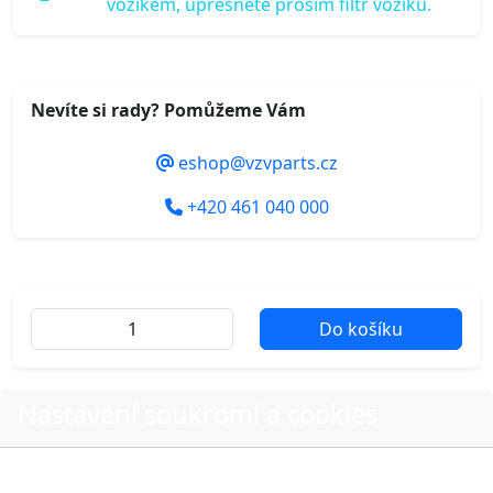
vozíkem, upřesněte prosím filtr vozíku.
Nevíte si rady? Pomůžeme Vám
eshop@vzvparts.cz
+420 461 040 000
Do košíku
Nastavení soukromí a cookies
Další fotografie produktu
Volbou příslušné možnosti vyslovujete souhlas s tím,